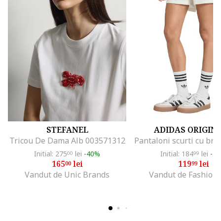
STEFANEL
ADIDAS ORIGIN
Tricou De Dama Alb 003571312
Initial: 275
lei
-40%
Initial: 184
lei
-3
00
99
165
lei
119
lei
00
99
Vandut de Unic Brands
Vandut de Fashion