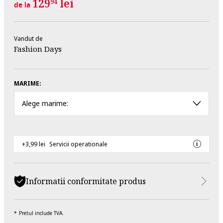
129
lei
94
de la
Vandut de
Fashion Days
MARIME:
Alege marime:
+3,99 lei
Servicii operationale
Informatii conformitate produs
Pretul include TVA.