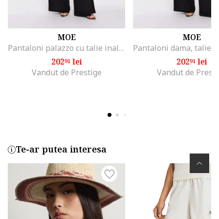
MOE
MOE
Pantaloni palazzo cu talie inalta si talie elastica - negru
202
lei
202
lei
91
91
Vandut de Prestige
Vandut de Presti
Te-ar putea interesa