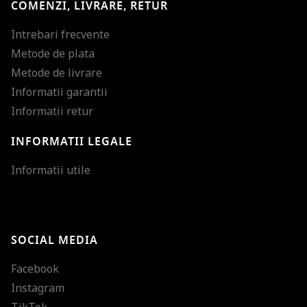
COMENZI, LIVRARE, RETUR
Intrebari frecvente
Metode de plata
Metode de livrare
Informatii garantii
Informatii retur
INFORMATII LEGALE
Mareste dimensiunea
Informatii utile
Micsoreaza dimensiu
Mareste spatierea tex
SOCIAL MEDIA
Micsoreaza spatierea
Facebook
Mareste inaltimea ra
Instagram
Micsoreaza inaltimea