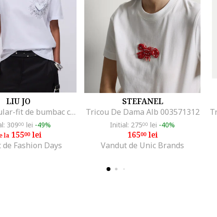
LIU JO
STEFANEL
Tricou regular-fit de bumbac cu aplicatie din strasuri, Alb optic
Tricou De Dama Alb 003571312
Tr
al: 309
lei
-49%
Initial: 275
lei
-40%
00
00
155
lei
165
lei
00
00
e la
 de Fashion Days
Vandut de Unic Brands