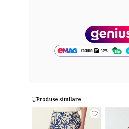
Sistem inchidere: fermoar
Compozitie
Exterior: 62% viscoza, 38% in
Cod produs:
5SW183671-493
Produse similare