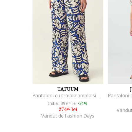
TATUUM
Pantaloni cu croiala ampla si model floral Namaliko, Alb/Albastru royal
Initial: 399
lei
-31%
00
274
lei
45
Vandut
Vandut de Fashion Days