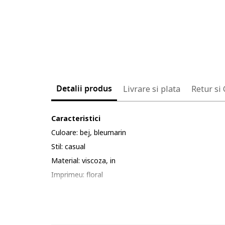
Detalii produs
Livrare si plata
Retur si
Caracteristici
Culoare: bej, bleumarin
Stil: casual
Material: viscoza, in
Imprimeu: floral
Croiala: croiala ampla
Lungime: lungi
Talie: medie