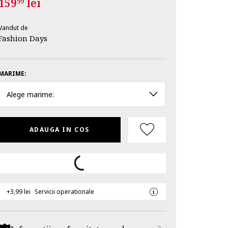
159
lei
99
Vandut de
Fashion Days
MARIME:
Alege marime:
ADAUGA IN COS
+3,99 lei
Servicii operationale