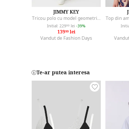
JIMMY KEY
Tricou polo cu model geometric, Albastru inchis
Initial: 229
lei
-39%
Initi
99
139
lei
99
Vandut de Fashion Days
Vandut
Te-ar putea interesa