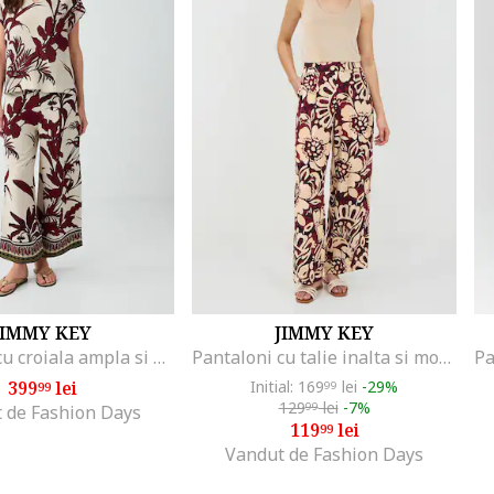
JIMMY KEY
JIMMY KEY
Pantaloni cu croiala ampla si model floral, Bej/Rosu inchis
Pantaloni cu talie inalta si model grafic, Visiniu/Bej/Rosu inchis
399
lei
Initial: 169
lei
-29%
99
99
129
lei
-7%
99
 de Fashion Days
119
lei
99
Vandut de Fashion Days