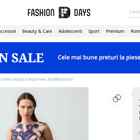
Cauta
accesorii
Beauty & Care
Adolescenti
Sport
Premium
Roma
 croiala ampla si imprimeu, Bej/Bleumarin