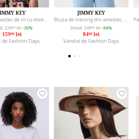
JIMMY KEY
JIMMY KEY
Top din amestec de in cu model paisley, Bej/Bleumarin
Bluza de trening din amestec de modal cu croiala lejera si decolteu in V, Crem
al: 229
lei
-30%
Initial: 249
lei
-66%
99
99
159
lei
84
lei
99
99
 de Fashion Days
Vandut de Fashion Days