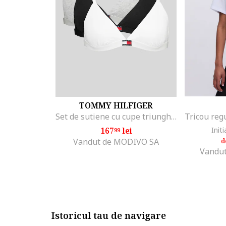
TOMMY HILFIGER
Set de sutiene cu cupe triunghiulare si detaliu logo - 3 perechi, Alb/Negru/Gri melange
167
lei
Initi
99
Vandut de MODIVO SA
d
Vandut
Istoricul tau de navigare