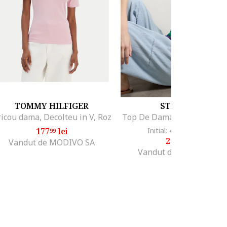
TOMMY HILFIGER
STEFANEL
icou dama, Decolteu in V, Roz
Top De Dama Verde 00357
177
lei
Initial: 400
lei
-50%
99
00
200
lei
00
Vandut de MODIVO SA
Vandut de Unic Brands