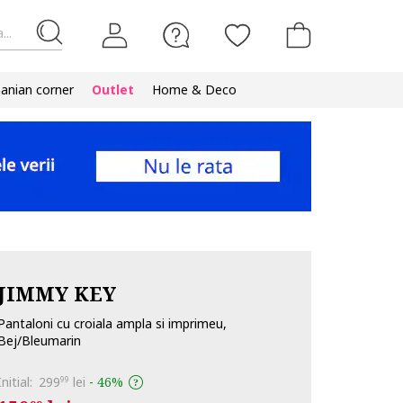
...
nian corner
Outlet
Home & Deco
JIMMY KEY
Pantaloni cu croiala ampla si imprimeu,
Bej/Bleumarin
Initial:
299
lei
-
46%
99