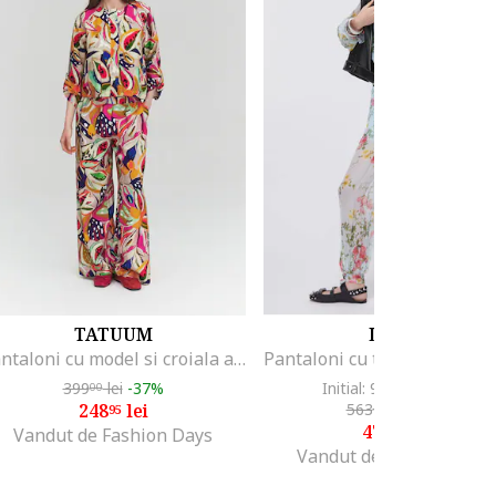
TATUUM
LIU JO
Pantaloni cu model si croiala ampla, Multicolor
399
lei
-37%
Initial: 939
lei
-49%
00
00
248
lei
563
lei
-16%
95
40
470
lei
00
Vandut de Fashion Days
Vandut de Fashion Days