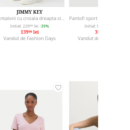
JIMMY KEY
EA7
Pantaloni cu croiala dreapta si imprimeu grafic, Albastru inchis
Initial: 229
lei
-39%
Initial: 869
lei
-58%
99
36
139
lei
359
lei
99
99
Vandut de Fashion Days
Vandut de Fashion Days