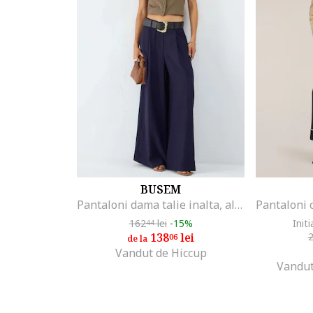
BUSEM
Pantaloni dama talie inalta, albastru marin, poliester
162
lei
-15%
Initi
44
138
lei
06
de la
Vandut de Hiccup
Vandut