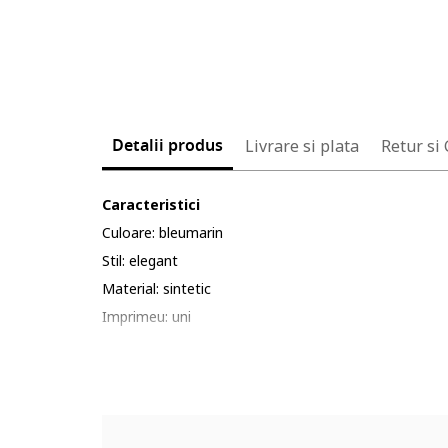
Detalii produs
Livrare si plata
Retur si
Caracteristici
Culoare: bleumarin
Stil: elegant
Material: sintetic
Imprimeu: uni
Croiala: dreapta
Lungime: crop
Talie: medie
Buzunare: laterale