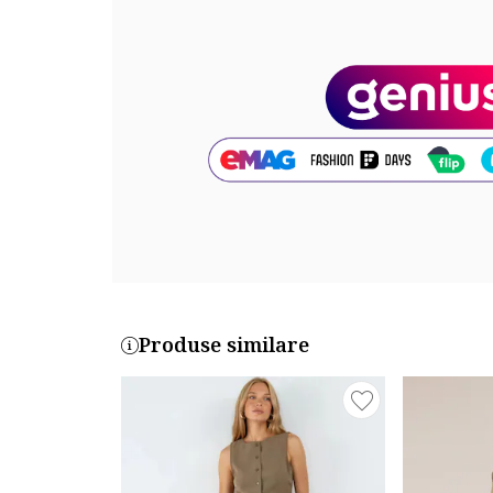
Sistem inchidere: fermoar
Compozitie
Exterior: 97% poliester, 3% elastan
Captuseala: 100% poliester
Cod produs:
P287R083Z6-34
Produse similare