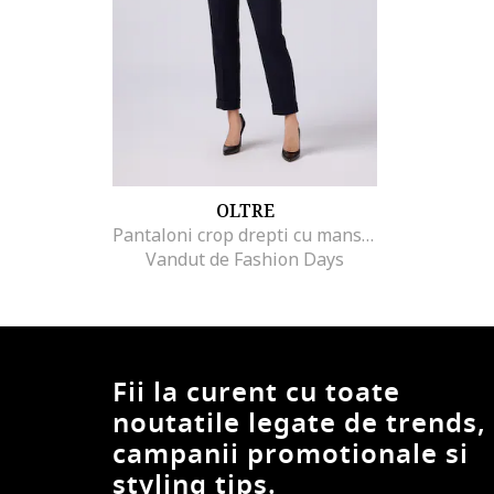
OLTRE
Pantaloni crop drepti cu mansete plisate, Bleumarin
Vandut de Fashion Days
Fii la curent cu toate
noutatile legate de trends,
campanii promotionale si
styling tips.