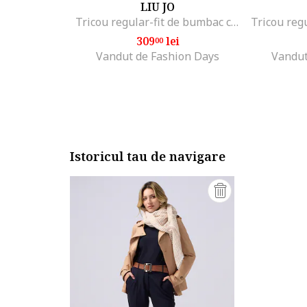
LIU JO
Tricou regular-fit de bumbac cu aplicatie din strasuri, Alb/Negru/Portocaliu mandarina
309
lei
00
Vandut de Fashion Days
Vandut
Istoricul tau de navigare