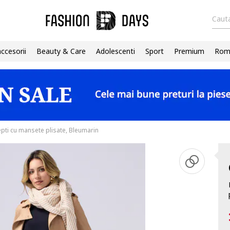
Cauta
accesorii
Beauty & Care
Adolescenti
Sport
Premium
Roma
epti cu mansete plisate, Bleumarin