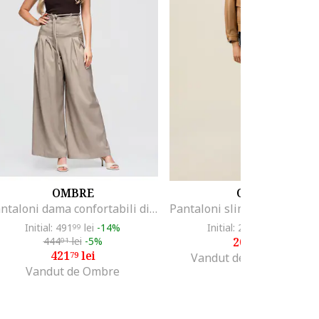
OMBRE
OLTRE
Pantaloni dama confortabili din poliester cu elastan, Bej
Initial: 491
lei
-14%
Initial: 289
lei
-29%
99
00
444
lei
-5%
202
lei
01
30
421
lei
79
Vandut de Fashion Days
Vandut de Ombre