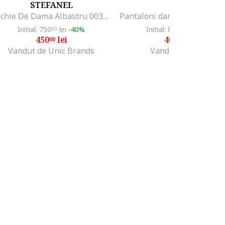
STEFANEL
EA7
Rochie De Dama Albastru 003571127
Initial: 750
lei
-40%
Initial: 819
lei
-50%
00
00
450
lei
409
lei
00
50
Vandut de Unic Brands
Vandut de GRID