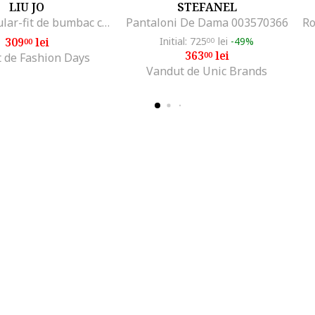
LIU JO
STEFANEL
Tricou regular-fit de bumbac cu aplicatie din strasuri, Alb optic
Pantaloni De Dama 003570366
309
lei
Initial: 725
lei
-49%
00
00
363
lei
00
 de Fashion Days
Vandut de Unic Brands