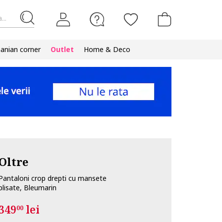
...
nian corner
Outlet
Home & Deco
Oltre
Pantaloni crop drepti cu mansete
plisate, Bleumarin
349
lei
00