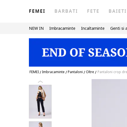
FEMEI
BARBATI
FETE
BAIETI
NEW IN
Imbracaminte
Incaltaminte
Genti si 
FEMEI
/
Imbracaminte
/
Pantaloni
/
Oltre
/
Pantaloni crop dr