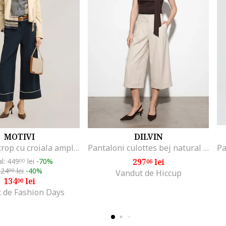
MOTIVI
DILVIN
Pantaloni crop cu croiala ampla si buzunare oblice, Bleumarin
Pantaloni culottes bej natural plisati crep
al: 449
lei
-70%
297
lei
00
06
224
lei
-40%
00
Vandut de Hiccup
134
lei
00
 de Fashion Days