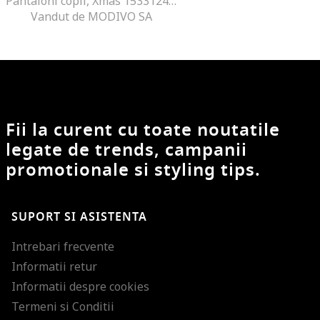
Pantaloni copii, Xmas 15331243, Multicolor, Poliester
Vandut de MODIVO SA
Fii la curent cu toate noutatile
legate de trends, campanii
promotionale si styling tips.
SUPORT SI ASISTENTA
Intrebari frecvente
Informatii retur
Informatii despre cookies
Termeni si Conditii