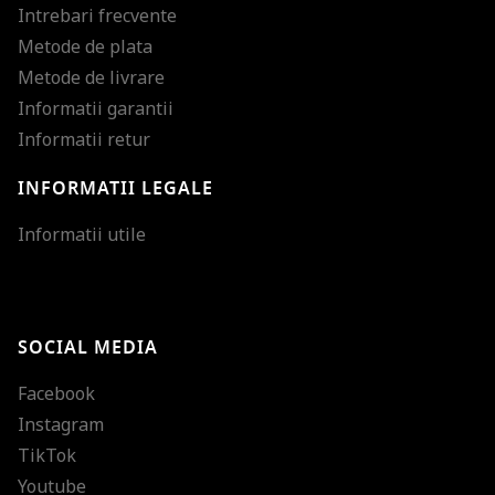
Intrebari frecvente
Metode de plata
Metode de livrare
Informatii garantii
Informatii retur
INFORMATII LEGALE
Mareste dimensiunea
Informatii utile
Micsoreaza dimensiu
Mareste spatierea tex
SOCIAL MEDIA
Micsoreaza spatierea
Facebook
Mareste inaltimea ra
Instagram
Micsoreaza inaltimea
TikTok
Inverseaza culorile
Youtube