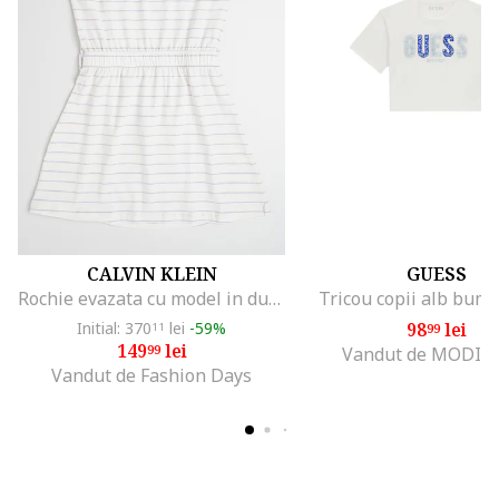
CALVIN KLEIN
GUESS
Rochie evazata cu model in dungi, Alb fildes/Lila
Tricou copii alb bumb
Initial: 370
lei
-59%
98
lei
11
99
149
lei
99
Vandut de MODIV
Vandut de Fashion Days