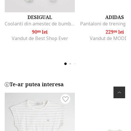
DESIGUAL
ADIDAS
Coolanti din amestec de bumbac cu model inimi, Alb/Portocaliu/Albastru
Pantaloni de trening m
90
lei
229
lei
99
99
Vandut de Best Shop Ever
Vandut de MODIV
Te-ar putea interesa