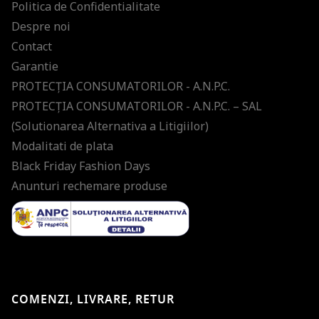
Politica de Confidentialitate
Despre noi
Contact
Garantie
PROTECŢIA CONSUMATORILOR - A.N.P.C.
PROTECŢIA CONSUMATORILOR - A.N.P.C. – SAL
(Solutionarea Alternativa a Litigiilor)
Modalitati de plata
Black Friday Fashion Days
Anunturi rechemare produse
COMENZI, LIVRARE, RETUR