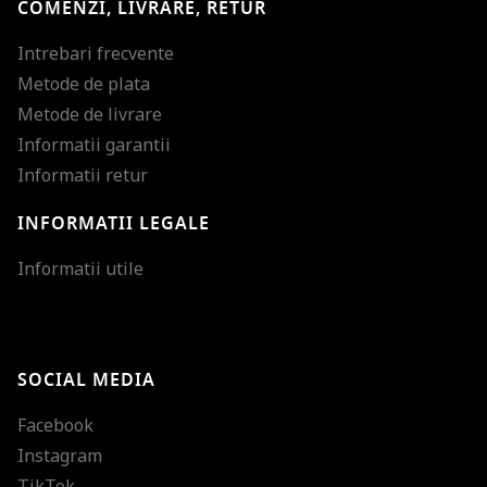
COMENZI, LIVRARE, RETUR
Intrebari frecvente
Metode de plata
Metode de livrare
Informatii garantii
Informatii retur
INFORMATII LEGALE
Mareste dimensiunea
Informatii utile
Micsoreaza dimensiu
Mareste spatierea tex
SOCIAL MEDIA
Micsoreaza spatierea
Facebook
Mareste inaltimea ra
Instagram
Micsoreaza inaltimea
TikTok