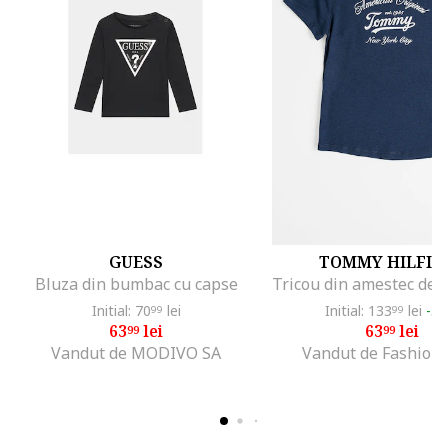
GUESS
TOMMY HILFIG
Bluza din bumbac cu capse
Initial: 70
lei
Initial: 133
lei
-5
99
99
63
lei
63
lei
99
99
Vandut de MODIVO SA
Vandut de Fashion