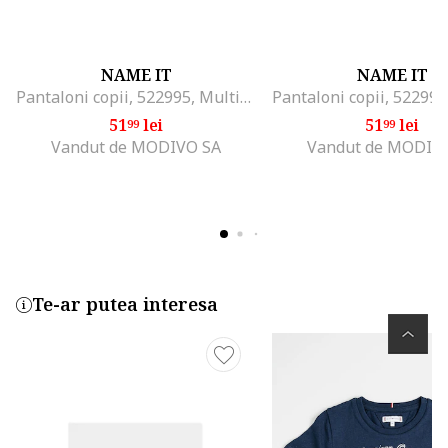
NAME IT
NAME IT
Pantaloni copii, 522995, Multicolor, Bumbac,
51
lei
51
lei
99
99
Vandut de MODIVO SA
Vandut de MODIV
Te-ar putea interesa