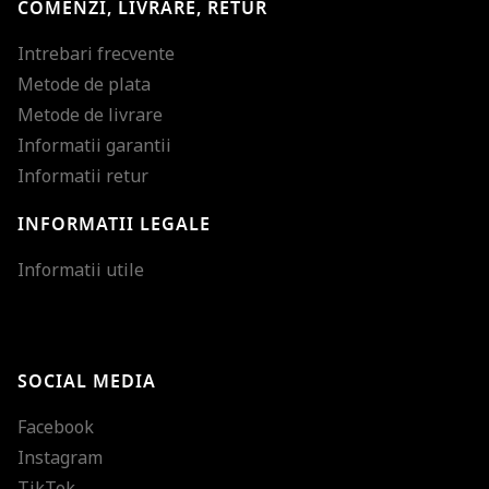
COMENZI, LIVRARE, RETUR
Intrebari frecvente
Metode de plata
Metode de livrare
Informatii garantii
Informatii retur
INFORMATII LEGALE
Mareste dimensiunea
Informatii utile
Micsoreaza dimensiu
Mareste spatierea tex
SOCIAL MEDIA
Micsoreaza spatierea
Facebook
Mareste inaltimea ra
Instagram
Micsoreaza inaltimea
TikTok