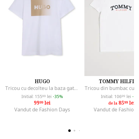
HUGO
TOMMY HILFIG
Tricou cu decolteu la baza gatului si imprimeu logo cu aspect in degrade, Maro camel/Alb optic
Initial: 155
lei
-35%
Initial: 106
lei
-1
99
99
99
lei
85
lei
99
99
de la
Vandut de Fashion Days
Vandut de Fashion