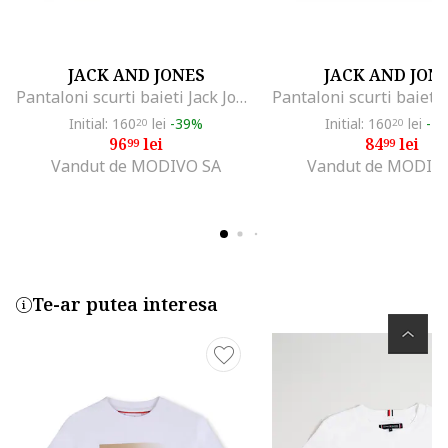
JACK AND JONES
JACK AND JON
Pantaloni scurti baieti Jack Jones Junior, 12268381, Bumbac, Negru, Negru
Initial: 160
lei
-39%
Initial: 160
lei
-4
20
20
96
lei
84
lei
99
99
Vandut de MODIVO SA
Vandut de MODIV
Te-ar putea interesa