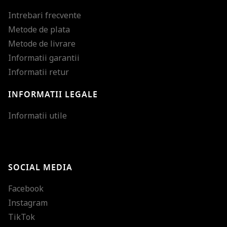
Intrebari frecvente
Metode de plata
Metode de livrare
Informatii garantii
Informatii retur
INFORMATII LEGALE
Mareste dimensiunea
Informatii utile
Micsoreaza dimensiu
Mareste spatierea tex
SOCIAL MEDIA
Micsoreaza spatierea
Facebook
Mareste inaltimea ra
Instagram
Micsoreaza inaltimea
TikTok