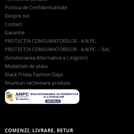
Politica de Confidentialitate
Despre noi
Contact
Garantie
PROTECŢIA CONSUMATORILOR - A.N.P.C.
PROTECŢIA CONSUMATORILOR - A.N.P.C. – SAL
(Solutionarea Alternativa a Litigiilor)
Modalitati de plata
Black Friday Fashion Days
Anunturi rechemare produse
COMENZI, LIVRARE, RETUR