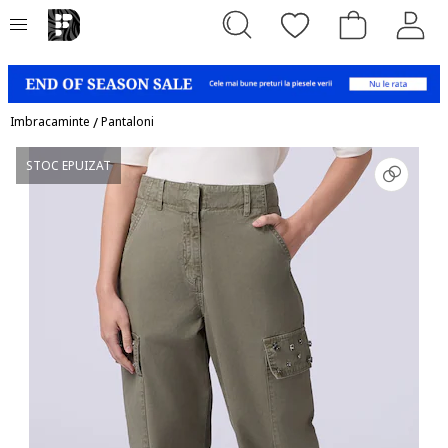
Imbracaminte
/
Pantaloni
STOC EPUIZAT