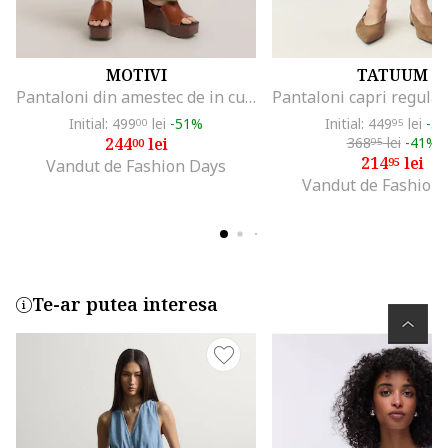
MOTIVI
TATUUM
Pantaloni din amestec de in cu buzunare laterale, Verde stins
Initial: 499
lei
-51%
Initial: 449
lei
-5
00
95
244
lei
368
lei
-41%
00
95
214
lei
95
Vandut de Fashion Days
Vandut de Fashion
Te-ar putea interesa