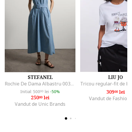
STEFANEL
LIU JO
Rochie De Dama Albastru 003570963
Initial: 500
lei
-50%
309
lei
00
00
250
lei
00
Vandut de Fashion
Vandut de Unic Brands