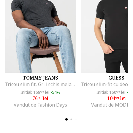
TOMMY JEANS
GUESS
Tricou slim fit, Gri inchis melange
Initial: 168
lei
-54%
Initial: 160
lei
-3
99
99
76
lei
104
lei
99
99
Vandut de Fashion Days
Vandut de MODIV