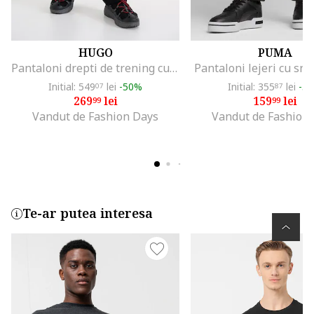
HUGO
PUMA
Pantaloni drepti de trening cu snur, Negru
Pantaloni lejeri cu snu
Initial: 549
lei
-50%
Initial: 355
lei
-5
07
87
269
lei
159
lei
99
99
Vandut de Fashion Days
Vandut de Fashion
Te-ar putea interesa