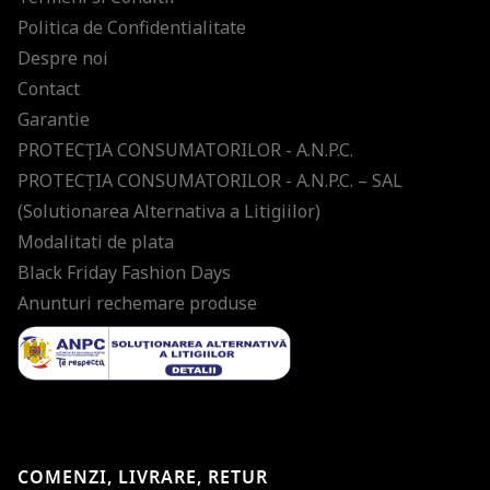
Politica de Confidentialitate
Despre noi
Contact
Garantie
PROTECŢIA CONSUMATORILOR - A.N.P.C.
PROTECŢIA CONSUMATORILOR - A.N.P.C. – SAL
(Solutionarea Alternativa a Litigiilor)
Modalitati de plata
Black Friday Fashion Days
Anunturi rechemare produse
COMENZI, LIVRARE, RETUR