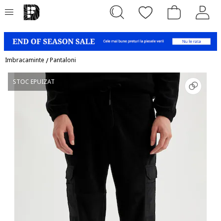
Imbracaminte
/
Pantaloni
STOC EPUIZAT