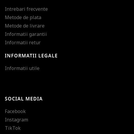
Intrebari frecvente
Metode de plata
Metode de livrare
Informatii garantii
Informatii retur
INFORMATII LEGALE
Mareste dimensiunea
Informatii utile
Micsoreaza dimensiu
Mareste spatierea tex
SOCIAL MEDIA
Micsoreaza spatierea
Facebook
Mareste inaltimea ra
Instagram
Micsoreaza inaltimea
TikTok