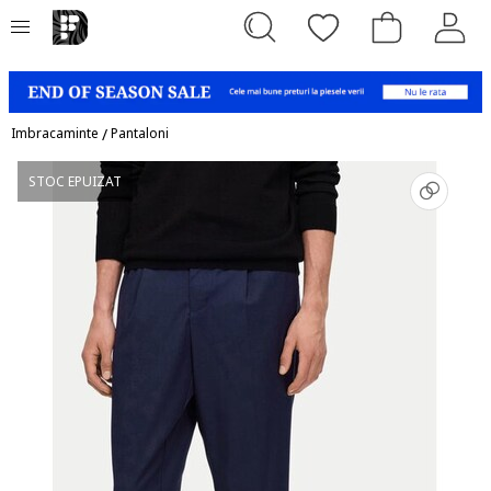
Imbracaminte
/
Pantaloni
STOC EPUIZAT