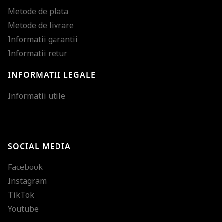
Metode de plata
Metode de livrare
Informatii garantii
Informatii retur
INFORMATII LEGALE
Mareste dimensiunea
Informatii utile
Micsoreaza dimensiu
Mareste spatierea tex
SOCIAL MEDIA
Micsoreaza spatierea
Facebook
Mareste inaltimea ra
Instagram
Micsoreaza inaltimea
TikTok
Inverseaza culorile
Youtube