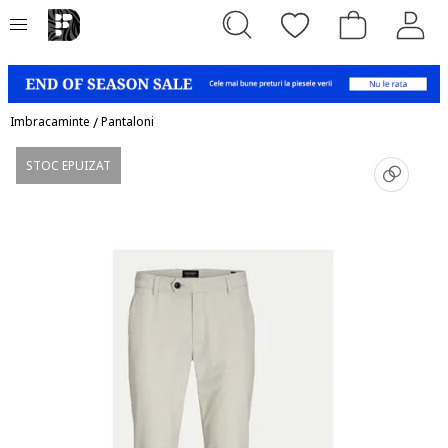
Imbracaminte
/
Pantaloni
STOC EPUIZAT