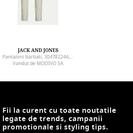
JACK AND JONES
Pantaloni barbati, 304782244, Poliester/Viscoza, Bej, Bej
Vandut de MODIVO SA
Fii la curent cu toate noutatile
legate de trends, campanii
promotionale si styling tips.