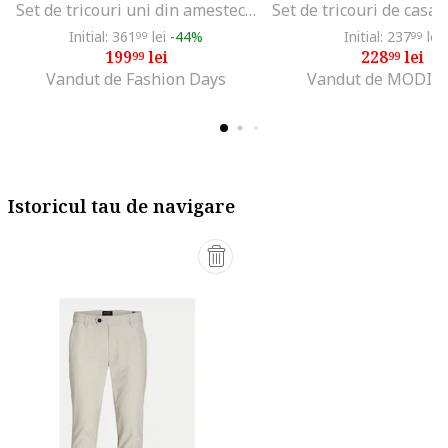
Set de tricouri uni din amestec de bumbac - 2 piese, Negru
Initial: 361
lei
-44%
Initial: 237
lei
99
99
199
lei
228
lei
99
99
Vandut de Fashion Days
Vandut de MODIV
Istoricul tau de navigare