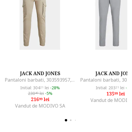
JACK AND JONES
JACK AND JON
Pantaloni barbati, 303593957, Bumbac/Bumbac, Bej, Bej
Initial: 304
lei
-28%
Initial: 203
lei
-3
21
21
230
lei
-5%
135
lei
40
99
216
lei
99
Vandut de MODIV
Vandut de MODIVO SA