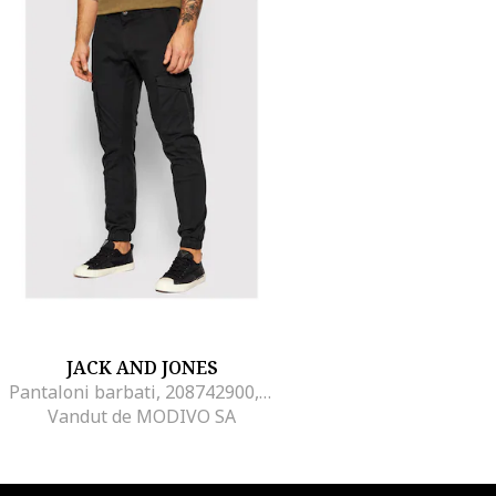
JACK AND JONES
Pantaloni barbati, 208742900, Bumbac organic, W38-L32 US, Negru
Vandut de MODIVO SA