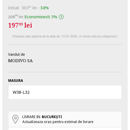
Initial:
303
lei
-
34%
20
99
208
lei
Economisesti
5%
197
lei
99
Promotia este valabila de la data de:
31-07-2026
, in limita stocului disponibil.
Vandut de
MODIVO SA
MASURA
W38
-
L32
LIVRARE IN:
BUCUREŞTI
Actualizeaza oras pentru estimat de livrare