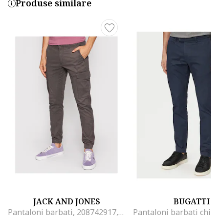
Produse similare
JACK AND JONES
BUGATTI
Pantaloni barbati, 208742917, Bumbac organic, W28-L32 US, Gri