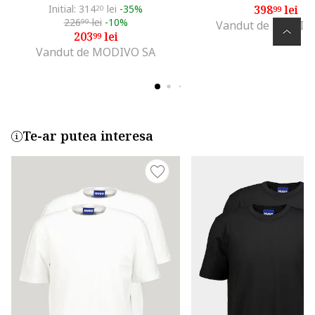
Initial: 314
lei
-35%
398
lei
20
99
226
lei
-10%
99
Vandut de MODIV
203
lei
99
Vandut de MODIVO SA
Te-ar putea interesa