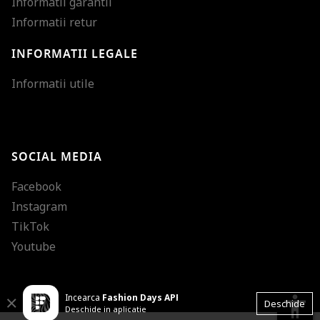
Informatii garantii
Informatii retur
INFORMATII LEGALE
Mareste dimensiunea
Informatii utile
Micsoreaza dimensiu
Mareste spatierea tex
SOCIAL MEDIA
Micsoreaza spatierea
Facebook
Mareste inaltimea ra
Instagram
Micsoreaza inaltimea
TikTok
Inverseaza culorile
Youtube
Nuante de gri
Incearca
Fashion Days APP
Cursor mare
accessibility
Close
Deschide
Deschide in aplicatie