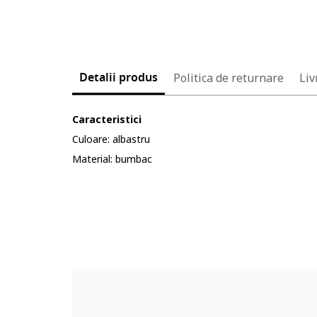
Detalii produs
Politica de returnare
Liv
Caracteristici
Culoare: albastru
Material: bumbac
Cod produs:
5645845-5_232904
Part number key:
D6JY473BM