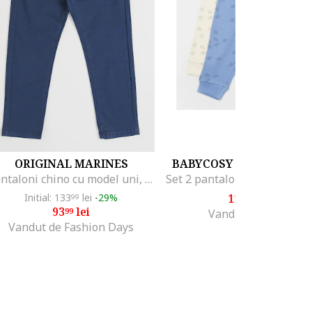
ORIGINAL MARINES
BABYCOSY ORGANIC W
Pantaloni chino cu model uni, Bleumarin
Initial: 133
lei
-29%
111
lei
99
85
93
lei
99
Vandut de drool
Vandut de Fashion Days