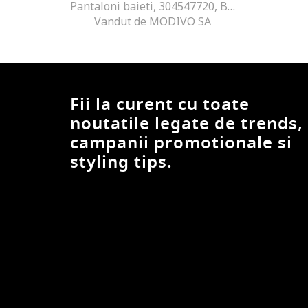
Pantaloni baieti, 304547720, Bumbac, 92 CM, Albastru
Vandut de MODIVO SA
Fii la curent cu toate
noutatile legate de trends,
campanii promotionale si
styling tips.