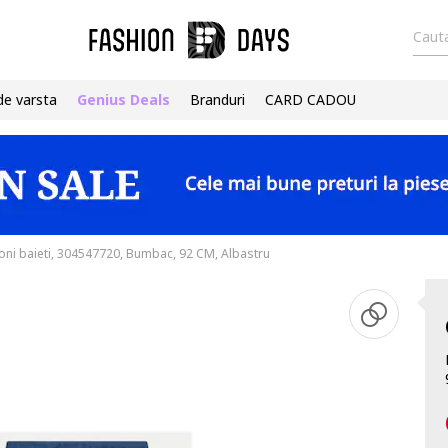
Cauta
de varsta
Genius Deals
Branduri
CARD CADOU
oni baieti, 304547720, Bumbac, 92 CM, Albastru