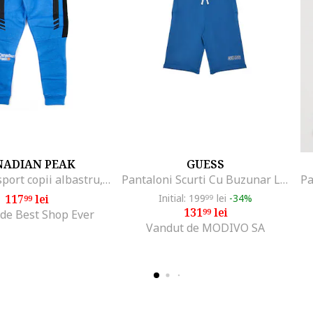
NADIAN PEAK
GUESS
Pantaloni sport copii albastru, confortabili, din bumbac, set nou
Pantaloni Scurti Cu Buzunar La Spate
117
lei
Initial: 199
lei
-34%
99
99
131
lei
99
de Best Shop Ever
Vandut de MODIVO SA