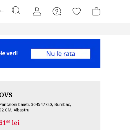
...
OVS
Pantaloni baieti, 304547720, Bumbac,
92 CM, Albastru
61
lei
99