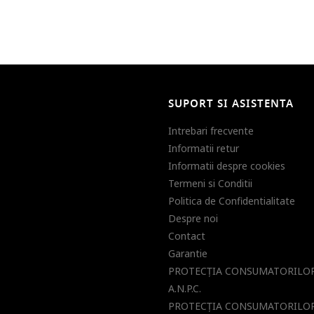
SUPORT SI ASISTENTA
Intrebari frecvente
Informatii retur
Informatii despre cookies
Termeni si Conditii
Politica de Confidentialitate
Despre noi
Contact
Garantie
PROTECŢIA CONSUMATORILOR
A.N.P.C.
PROTECŢIA CONSUMATORILOR