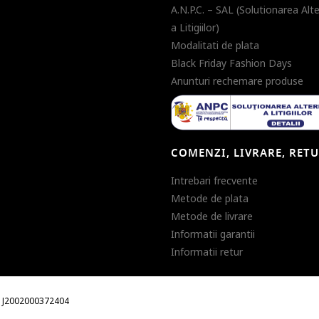
A.N.P.C. – SAL (Solutionarea Alt
a Litigiilor)
Modalitati de plata
Black Friday Fashion Days
Anunturi rechemare produse
COMENZI, LIVRARE, RET
Intrebari frecvente
Metode de plata
Metode de livrare
Informatii garantii
Informatii retur
m. J2002000372404