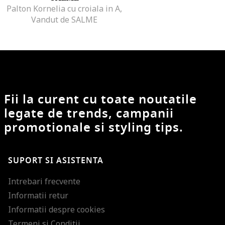
Palton Kornelia cu croiala in A,
Vandut de SALME
Fii la curent cu toate noutatile
legate de trends, campanii
promotionale si styling tips.
SUPORT SI ASISTENTA
Intrebari frecvente
Informatii retur
Informatii despre cookies
Termeni si Conditii