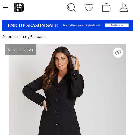
Imbracaminte
/
Paltoane
STOC EPUIZAT