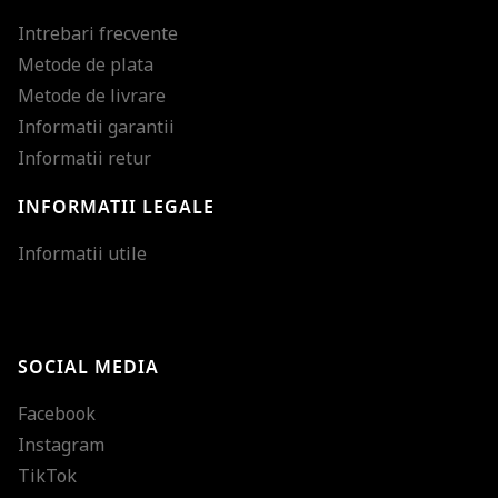
Intrebari frecvente
Metode de plata
Metode de livrare
Informatii garantii
Informatii retur
INFORMATII LEGALE
Mareste dimensiunea
Informatii utile
Micsoreaza dimensiu
Mareste spatierea tex
SOCIAL MEDIA
Micsoreaza spatierea
Facebook
Mareste inaltimea ra
Instagram
Micsoreaza inaltimea
TikTok