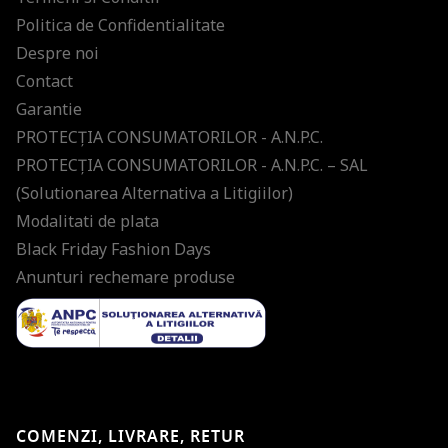
Politica de Confidentialitate
Despre noi
Contact
Garantie
PROTECŢIA CONSUMATORILOR - A.N.P.C.
PROTECŢIA CONSUMATORILOR - A.N.P.C. – SAL
(Solutionarea Alternativa a Litigiilor)
Modalitati de plata
Black Friday Fashion Days
Anunturi rechemare produse
COMENZI, LIVRARE, RETUR