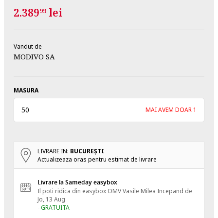
2.389
lei
99
Vandut de
MODIVO SA
MASURA
50
MAI AVEM DOAR 1
LIVRARE IN:
BUCUREŞTI
Actualizeaza oras pentru estimat de livrare
Livrare la Sameday easybox
Il poti ridica din easybox OMV Vasile Milea
Incepand de
Jo, 13 Aug
- GRATUITA