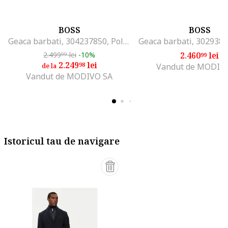
BOSS
BOSS
Geaca barbati, 304237850, Poliester reciclat, Verde, Verde
2.499
lei
-10%
2.460
lei
99
99
2.249
lei
98
Vandut de MODIV
de la
Vandut de MODIVO SA
Istoricul tau de navigare