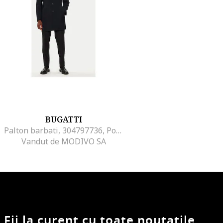
BUGATTI
Palton barbati, 304797736, Poliester/Lana, 50 EU, Albastru
Vandut de MODIVO SA
Fii la curent cu toate noutatile