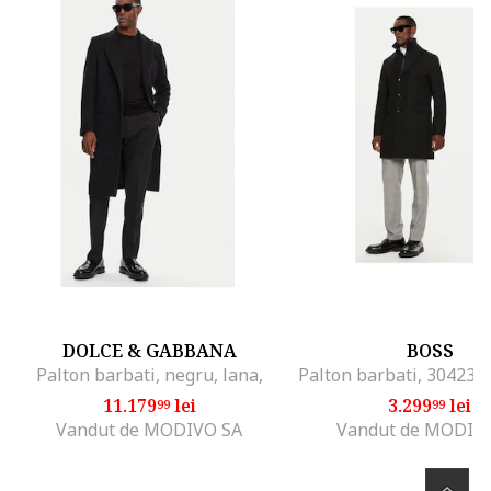
DOLCE & GABBANA
BOSS
Palton barbati, negru, lana,
11.179
lei
3.299
lei
99
99
Vandut de MODIVO SA
Vandut de MODIV