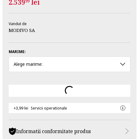
2.539
lei
99
Vandut de
MODIVO SA
MARIME:
Alege marime:
+3,99 lei
Servicii operationale
Informatii conformitate produs