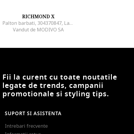
RICHMOND X
Palton barbati, 304370847, Lana, Negru, Negru
Vandut de MODIVO SA
Fii la curent cu toate noutatile
legate de trends, campanii
promotionale si styling tips.
SUPORT SI ASISTENTA
Intrebari frecvente