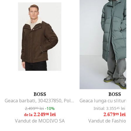
BOSS
BOSS
Geaca barbati, 304237850, Poliester reciclat, Verde, Verde
2.499
lei
-10%
Initial: 3.355
lei
-2
99
45
2.249
lei
2.679
lei
98
99
de la
Vandut de MODIVO SA
Vandut de Fashion