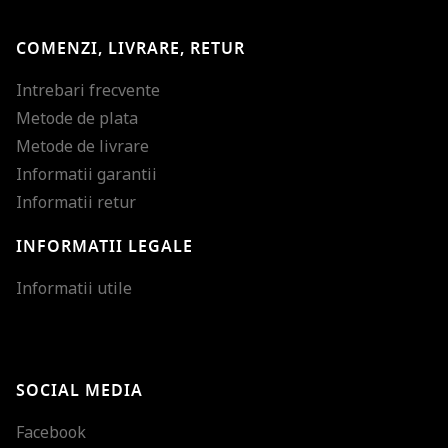
COMENZI, LIVRARE, RETUR
Intrebari frecvente
Metode de plata
Metode de livrare
Informatii garantii
Informatii retur
INFORMATII LEGALE
Mareste dimensiunea
Informatii utile
Micsoreaza dimensiu
Mareste spatierea tex
SOCIAL MEDIA
Micsoreaza spatierea
Facebook
Mareste inaltimea ra