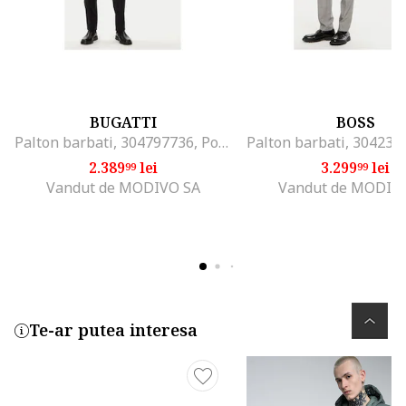
BUGATTI
BOSS
Palton barbati, 304797736, Poliester/Lana, 50 EU, Albastru
2.389
lei
3.299
lei
99
99
Vandut de MODIVO SA
Vandut de MODIV
Te-ar putea interesa