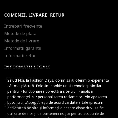
COMENZI, LIVRARE, RETUR
Intrebari frecvente
Metode de plata
Metode de livrare
Informatii garantii
Informatii retur
INFORMATII LEGALE
Mareste dimensiunea
Informatii utile
Salut! Noi, la Fashion Days, dorim să îți oferim o experiență
Micsoreaza dimensiu
cât mai plăcută. Folosim cookie-uri si tehnologii similare
pentru: • funcționarea corectă a site-ului, • analiza
Mareste spatierea tex
performanței, și • personalizarea reclamelor. Prin apăsarea
butonului „Accept”, ești de acord ca datele tale (precum
SOCIAL MEDIA
Micsoreaza spatierea
activitatea pe site și informațiile despre dispozitiv) să fie
utilizate de noi și de partenerii noștri pentru scopurile de
Facebook
Mareste inaltimea ra