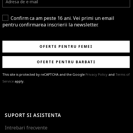
Confirm ca am peste 16 ani. Vei primi un email
pentru confirmarea inscrierii la newsletter.
OFERTE PENTRU FEMEI
OFERTE PENTRU BARBATI
This site is protected by reCAPTCHA and the Google
Privacy Policy
and
Terms of
Service
apply.
BRAVO!
Te-ai abonat cu succes la newsletter folosind adresa de e-mail
%email%
.
Ti-am pregatit noutati despre brandurile noastre, selectii exclusive si
SUPORT SI ASISTENTA
ultimele tendinte in moda!
Intrebari frecvente