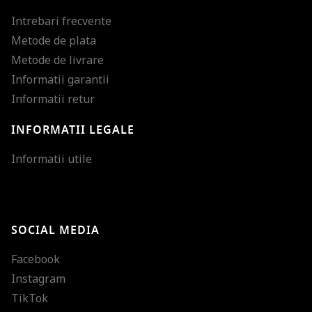
Intrebari frecvente
Metode de plata
Metode de livrare
Informatii garantii
Informatii retur
INFORMATII LEGALE
Mareste dimensiunea
Informatii utile
Micsoreaza dimensiu
Mareste spatierea tex
SOCIAL MEDIA
Micsoreaza spatierea
Facebook
Mareste inaltimea ra
Instagram
Micsoreaza inaltimea
TikTok