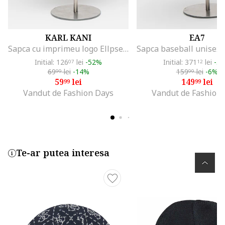
KARL KANI
EA7
Sapca cu imprimeu logo Ellpse, Negru/Verde feriga
Initial: 126
lei
-52%
Initial: 371
lei
-5
07
12
69
lei
-14%
159
lei
-6%
99
99
59
lei
149
lei
99
99
Vandut de Fashion Days
Vandut de Fashion
Te-ar putea interesa