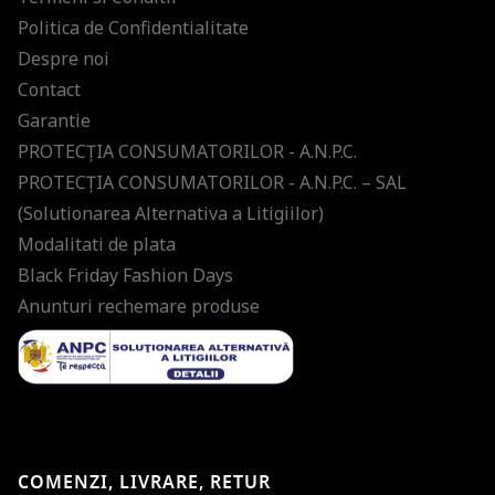
Politica de Confidentialitate
Despre noi
Contact
Garantie
PROTECŢIA CONSUMATORILOR - A.N.P.C.
PROTECŢIA CONSUMATORILOR - A.N.P.C. – SAL
(Solutionarea Alternativa a Litigiilor)
Modalitati de plata
Black Friday Fashion Days
Anunturi rechemare produse
COMENZI, LIVRARE, RETUR