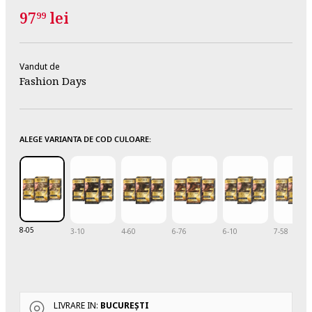
97
lei
99
Vandut de
Fashion Days
ALEGE VARIANTA DE COD CULOARE:
8-05
3-10
4-60
6-76
6-10
7-58
LIVRARE IN:
BUCUREŞTI