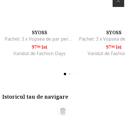
SYOSS
SYOSS
Pachet: 3 x Vopsea de par permanenta fara amoniac Color Oleo Intense, 115 ml, 8-60
97
lei
97
lei
99
99
Vandut de Fashion Days
Vandut de Fashion
Istoricul tau de navigare