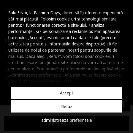
Mareste dimensiunea
Informatii utile
Salut! Noi, la Fashion Days, dorim să îți oferim o experiență
Micsoreaza dimensiu
cât mai plăcută. Folosim cookie-uri si tehnologii similare
pentru: • funcționarea corectă a site-ului, • analiza
Mareste spatierea tex
performanței, și • personalizarea reclamelor. Prin apăsarea
butonului „Accept”, ești de acord ca datele tale (precum
SOCIAL MEDIA
Micsoreaza spatierea
activitatea pe site și informațiile despre dispozitiv) să fie
utilizate de noi și de partenerii noștri pentru scopurile de
Facebook
Mareste inaltimea ra
mai sus. Dacă alegi „Refuz”, vom folosi doar cookie-uri
Instagram
strict necesare funcționării site-ului și nu vom afișa reclame
Micsoreaza inaltimea
personalizate. Poți modifica preferințele oricând apăsând pe
TikTok
„Administrează preferințele”. Află mai multe despre cookie-
Inverseaza culorile
Youtube
uri în
Politica de confidentialitate
.
Nuante de gri
Accept
Cursor mare
accessibility
Refuz
Subliniaza link-urile
© 2001 - 2026 Dante International, CUI: 14399840, Reg. Com.
administreaza preferintele
Dezactiveaza animatii
J2002000372404
ADAUGA IN COS