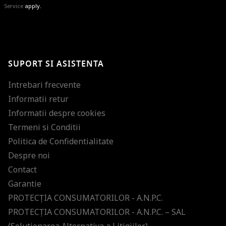
Service
apply.
BRAVO!
Te-ai abonat cu succes la newsletter folosind adresa de e-mail
%email%
.
Ti-am pregatit noutati despre brandurile noastre, selectii exclusive si
SUPORT SI ASISTENTA
ultimele tendinte in moda!
Intrebari frecvente
Informatii retur
Informatii despre cookies
Termeni si Conditii
Politica de Confidentialitate
Despre noi
Contact
Garantie
PROTECŢIA CONSUMATORILOR - A.N.P.C.
PROTECŢIA CONSUMATORILOR - A.N.P.C. – SAL
(Solutionarea Alternativa a Litigiilor)