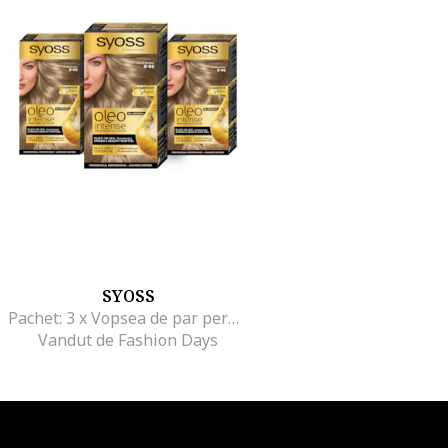
SYOSS
Pachet: 3 x Vopsea de par permanenta fara amoniac Color Oleo Intense, 115 ml, 8-05
Vandut de Fashion Days