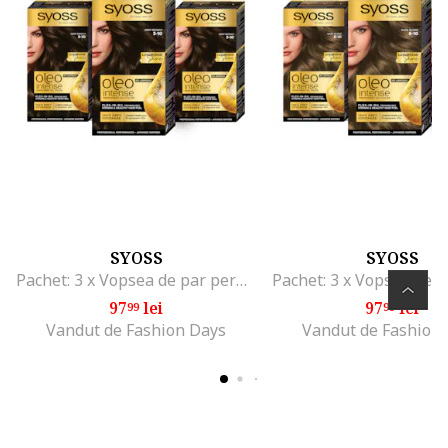
SYOSS
SYOSS
Pachet: 3 x Vopsea de par permanenta fara amoniac Color Oleo Intense, 115 ml, 3-10
97
lei
97
lei
99
99
Vandut de Fashion Days
Vandut de Fashion