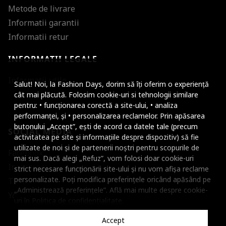
Metode de livrare
Informatii garantii
Informatii retur
INFORMATII LEGALE
Mareste dimensiunea
Informatii utile
Salut! Noi, la Fashion Days, dorim să îți oferim o experiență
Micsoreaza dimensiu
cât mai plăcută. Folosim cookie-uri si tehnologii similare
pentru: • funcționarea corectă a site-ului, • analiza
Mareste spatierea tex
performanței, și • personalizarea reclamelor. Prin apăsarea
butonului „Accept”, ești de acord ca datele tale (precum
SOCIAL MEDIA
Micsoreaza spatierea
activitatea pe site și informațiile despre dispozitiv) să fie
utilizate de noi și de partenerii noștri pentru scopurile de
Facebook
Mareste inaltimea ra
mai sus. Dacă alegi „Refuz”, vom folosi doar cookie-uri
Instagram
strict necesare funcționării site-ului și nu vom afișa reclame
Micsoreaza inaltimea
personalizate. Poți modifica preferințele oricând apăsând pe
TikTok
„Administrează preferințele”. Află mai multe despre cookie-
Inverseaza culorile
Youtube
uri în
Politica de confidentialitate
.
Nuante de gri
Accept