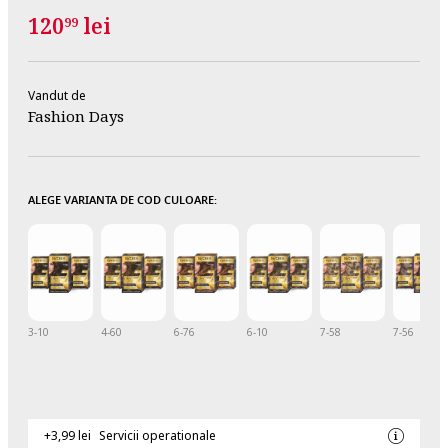
120
lei
99
Vandut de
Fashion Days
ALEGE VARIANTA DE COD CULOARE:
3-10
4-60
6-76
6-10
7-58
7-56
+3,99 lei
Servicii operationale