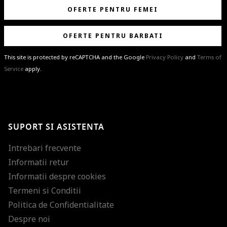
OFERTE PENTRU FEMEI
OFERTE PENTRU BARBATI
This site is protected by reCAPTCHA and the Google
Privacy Policy
and
Terms of
Service
apply.
BRAVO!
Te-ai abonat cu succes la newsletter folosind adresa de e-mail
%email%
.
Ti-am pregatit noutati despre brandurile noastre, selectii exclusive si
SUPORT SI ASISTENTA
ultimele tendinte in moda!
Intrebari frecvente
Informatii retur
Informatii despre cookies
Termeni si Conditii
Politica de Confidentialitate
Despre noi