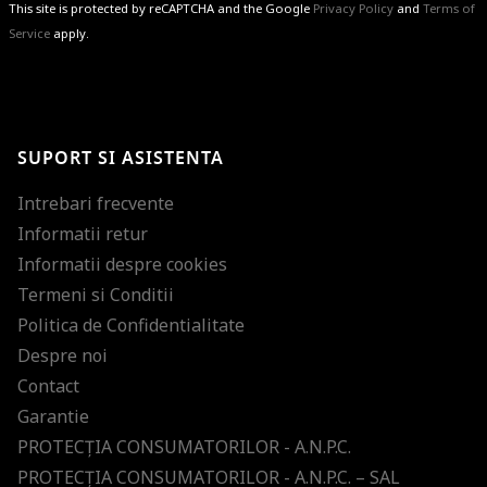
This site is protected by reCAPTCHA and the Google
Privacy Policy
and
Terms of
Service
apply.
BRAVO!
Te-ai abonat cu succes la newsletter folosind adresa de e-mail
%email%
.
Ti-am pregatit noutati despre brandurile noastre, selectii exclusive si
SUPORT SI ASISTENTA
ultimele tendinte in moda!
Intrebari frecvente
Informatii retur
Informatii despre cookies
Termeni si Conditii
Politica de Confidentialitate
Despre noi
Contact
Garantie
PROTECŢIA CONSUMATORILOR - A.N.P.C.
PROTECŢIA CONSUMATORILOR - A.N.P.C. – SAL