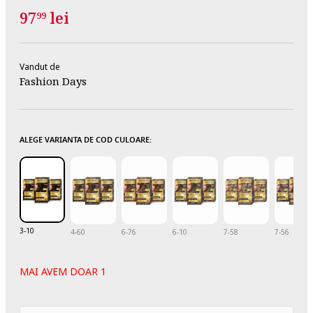
97
lei
99
Vandut de
Fashion Days
ALEGE VARIANTA DE COD CULOARE:
3-10
4-60
6-76
6-10
7-58
7-56
MAI AVEM DOAR 1