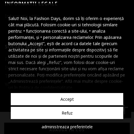
INFORMATII LEGALE
Mareste dimensiunea
Informatii utile
Salut! Noi, la Fashion Days, dorim să îți oferim o experiență
Micsoreaza dimensiu
cât mai plăcută. Folosim cookie-uri si tehnologii similare
pentru: • funcționarea corectă a site-ului, • analiza
Mareste spatierea tex
performanței, și • personalizarea reclamelor. Prin apăsarea
butonului „Accept”, ești de acord ca datele tale (precum
SOCIAL MEDIA
Micsoreaza spatierea
activitatea pe site și informațiile despre dispozitiv) să fie
utilizate de noi și de partenerii noștri pentru scopurile de
Facebook
Mareste inaltimea ra
mai sus. Dacă alegi „Refuz”, vom folosi doar cookie-uri
Instagram
strict necesare funcționării site-ului și nu vom afișa reclame
Micsoreaza inaltimea
personalizate. Poți modifica preferințele oricând apăsând pe
TikTok
„Administrează preferințele”. Află mai multe despre cookie-
Inverseaza culorile
Youtube
uri în
Politica de confidentialitate
.
Nuante de gri
Accept
Cursor mare
accessibility
Refuz
Subliniaza link-urile
© 2001 - 2026 Dante International, CUI: 14399840, Reg. Com.
administreaza preferintele
Dezactiveaza animatii
J2002000372404
ADAUGA IN COS