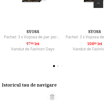
SYOSS
SYOSS
Pachet: 3 x Vopsea de par permanenta fara amoniac Color Oleo Intense, 115 ml, 6-10
97
lei
104
lei
99
99
Vandut de Fashion Days
Vandut de Fashion
Istoricul tau de navigare