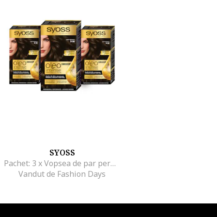
SYOSS
Pachet: 3 x Vopsea de par permanenta fara amoniac Color Oleo Intense, 115 ml, 3-10
Vandut de Fashion Days