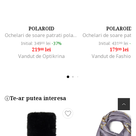
POLAROID
POLAROID
Ochelari de soare patrati polarizati, Negru/Maro
Initial: 349
lei
-37%
Initial: 431
lei
-5
00
99
219
lei
179
lei
00
99
Vandut de Optikrina
Vandut de Fashion
Te-ar putea interesa