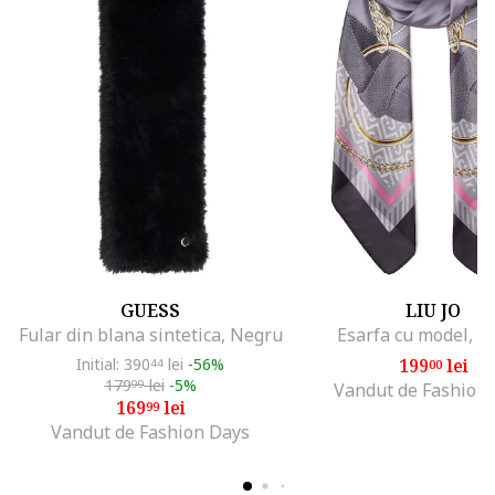
GUESS
LIU JO
Fular din blana sintetica, Negru
Esarfa cu model, N
Initial: 390
lei
-56%
199
lei
44
00
179
lei
-5%
99
Vandut de Fashion
169
lei
99
Vandut de Fashion Days