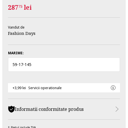
287
lei
75
Vandut de
Fashion Days
MARIME:
59
-
17
-
145
+3,99 lei
Servicii operationale
Informatii conformitate produs
Pretul include TVA.