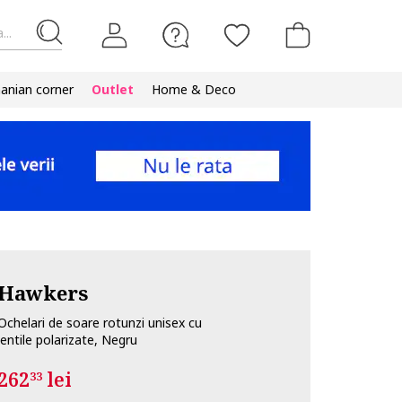
...
nian corner
Outlet
Home & Deco
Hawkers
Ochelari de soare rotunzi unisex cu
lentile polarizate, Negru
262
lei
33