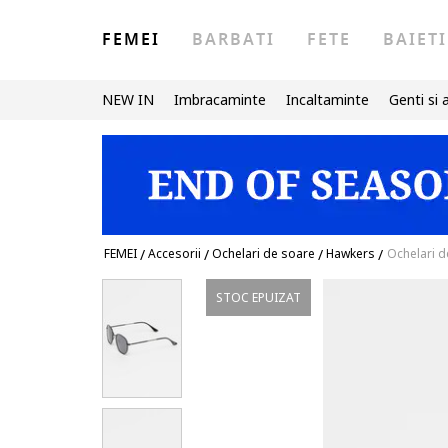
FEMEI
BARBATI
FETE
BAIETI
NEW IN
Imbracaminte
Incaltaminte
Genti si 
FEMEI
/
Accesorii
/
Ochelari de soare
/
Hawkers
/
Ochelari d
STOC EPUIZAT