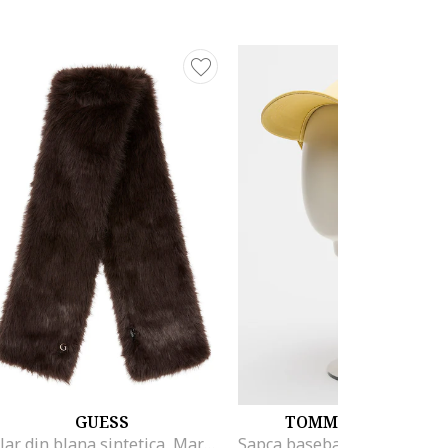
GUESS
TOMMY HILFIGER
Fular din blana sintetica, Maro inchis