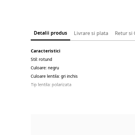
Detalii produs
Livrare si plata
Retur si
Caracteristici
Stil: rotund
Culoare: negru
Culoare lentila: gri inchis
Tip lentila: polarizata
Protectie UV: 3
Detalii: a se evita socurile termice si mecanice, zgar
Ambalaj: produsul se livreaza in ambalaj personalizat.
Compozitie
Material rama: metal