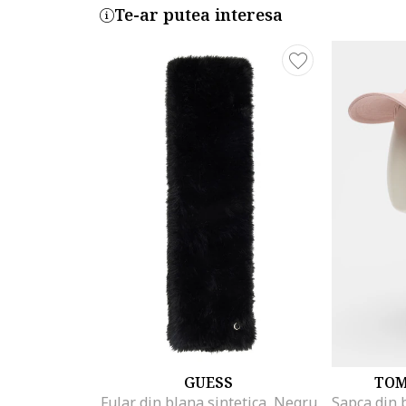
Te-ar putea interesa
GUESS
TOM
Fular din blana sintetica, Negru