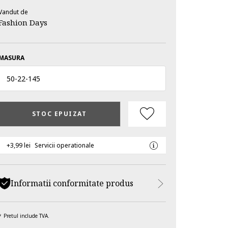
Vandut de
Fashion Days
MASURA
50
-
22
-
145
STOC EPUIZAT
+3,99 lei
Servicii operationale
Informatii conformitate produs
Pretul include TVA.