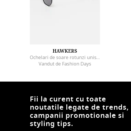
HAWKERS
Ochelari de soare rotunzi unisex cu lentile polarizate, Negru
Vandut de Fashion Days
Fii la curent cu toate
noutatile legate de trends,
campanii promotionale si
styling tips.