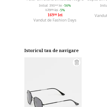
Initial: 390
lei
-56%
Initi
44
179
lei
-5%
99
169
lei
99
Vandut
Vandut de Fashion Days
Istoricul tau de navigare