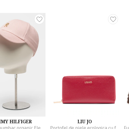
MY HILFIGER
LIU JO
Sapca din bumbac organic Elevated Chic, Roz deschis
Portofel de piele ecologica cu fermoar, Rosu