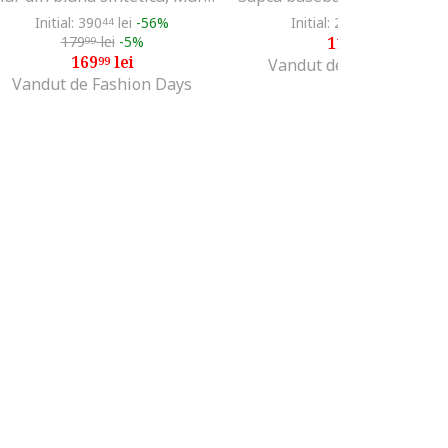
Initial: 390
lei
-56%
Initial: 264
lei
-54%
44
36
179
lei
-5%
119
lei
99
99
169
lei
99
Vandut de Fashion Days
Vandut de Fashion Days