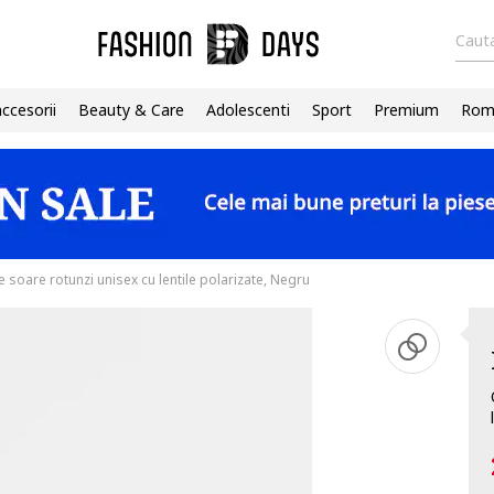
Cauta
accesorii
Beauty & Care
Adolescenti
Sport
Premium
Roma
e soare rotunzi unisex cu lentile polarizate, Negru