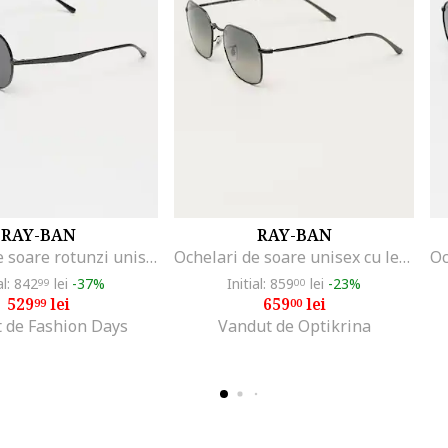
RAY-BAN
RAY-BAN
Ochelari de soare rotunzi unisex cu rama metalica, Negru
Ochelari de soare unisex cu lentile in degrade, Negru/Gri
al: 842
lei
-37%
Initial: 859
lei
-23%
99
00
529
lei
659
lei
99
00
 de Fashion Days
Vandut de Optikrina