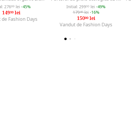
al: 276
lei
-45%
Initial: 299
lei
-49%
99
00
149
lei
179
lei
-16%
99
40
150
lei
00
 de Fashion Days
Vandut de Fashion Days