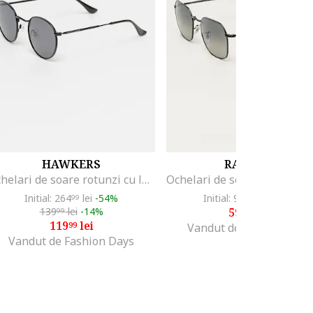
HAWKERS
RAY-BAN
Ochelari de soare rotunzi cu lentile polarizate
Initial: 264
lei
-54%
Initial: 955
lei
-37%
99
99
139
lei
-14%
599
lei
99
99
119
lei
99
Vandut de Fashion Days
Vandut de Fashion Days