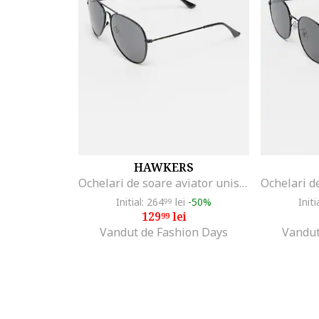
HAWKERS
Ochelari de soare aviator unisex cu lentile polarizate Hawk, Negru
Initial: 264
lei
-50%
Initi
99
129
lei
99
Vandut de Fashion Days
Vandut