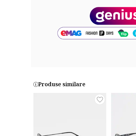
Material lentile: policarbonat
Dimensiuni
Latime lentila: 50 mm
Marime punte nazala: 22 mm
Lungime brat: 145 mm
Cod produs:
HSDR22BGMP
Part number key:
Produse similare
DWY0GCMBM