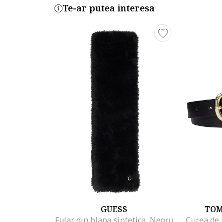
Te-ar putea interesa
GUESS
TOM
Fular din blana sintetica, Negru
Curea de 