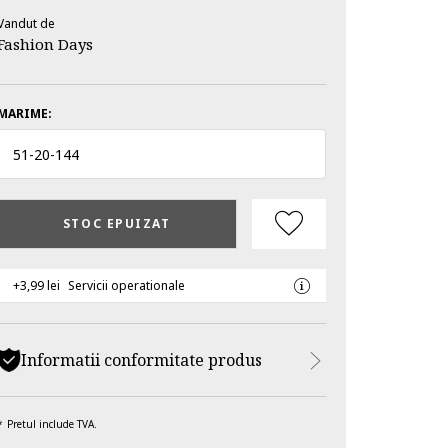
Vandut de
Fashion Days
MARIME:
51
-
20
-
144
STOC EPUIZAT
+3,99 lei
Servicii operationale
Informatii conformitate produs
Pretul include TVA.