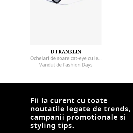
D.FRANKLIN
Ochelari de soare cat-eye cu lentile in degrade, Negru
Vandut de Fashion Days
Fii la curent cu toate
noutatile legate de trends,
campanii promotionale si
styling tips.