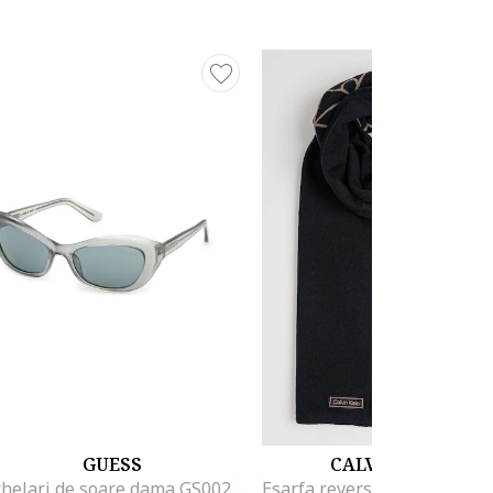
GUESS
CALVIN KLEIN
Ochelari de soare dama GS00286-93N