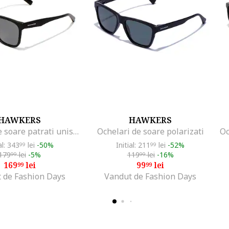
HAWKERS
HAWKERS
Ochelari de soare patrati unisex cu lentile polarizate Tribe
Ochelari de soare polarizati
al: 343
lei
-50%
Initial: 211
lei
-52%
99
99
179
lei
-5%
119
lei
-16%
99
99
169
lei
99
lei
99
99
 de Fashion Days
Vandut de Fashion Days