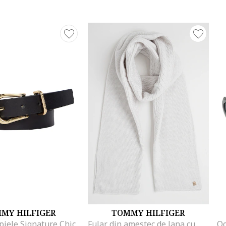
MY HILFIGER
TOMMY HILFIGER
piele Signature Chic
Fular din amestec de lana cu model torsade, Gri deschis