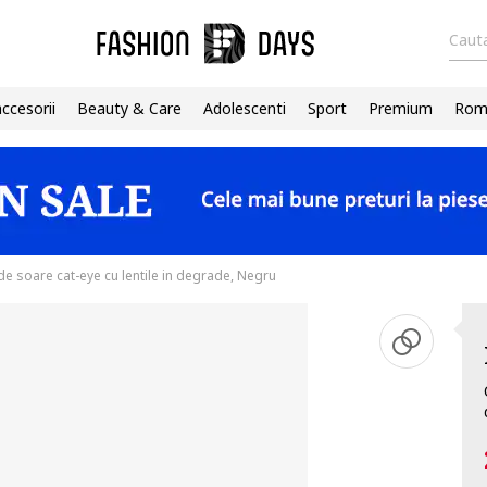
Cauta
accesorii
Beauty & Care
Adolescenti
Sport
Premium
Roma
de soare cat-eye cu lentile in degrade, Negru