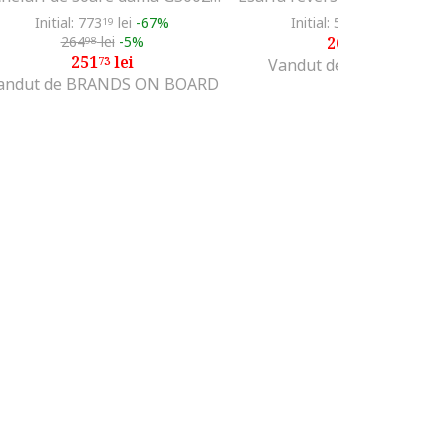
Initial: 773
lei
-67%
Initial: 534
lei
-49%
19
99
264
lei
-5%
269
lei
98
99
251
lei
73
Vandut de Fashion Days
andut de BRANDS ON BOARD