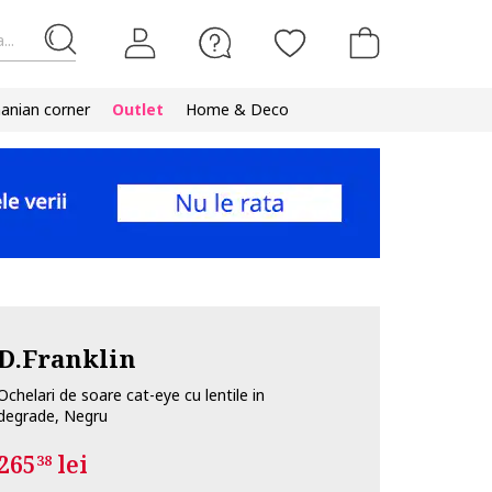
...
nian corner
Outlet
Home & Deco
D.Franklin
Ochelari de soare cat-eye cu lentile in
degrade, Negru
265
lei
38