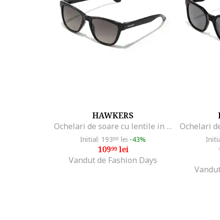
HAWKERS
Ochelari de soare cu lentile in degrade, Negru
Initial: 193
lei
-43%
Initi
99
109
lei
99
Vandut de Fashion Days
Vandut