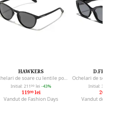
HAWKERS
D.FRANKLIN
Ochelari de soare cu lentile polarizate, Negru
Initial: 211
lei
-43%
Initial: 319
lei
-34%
99
99
119
lei
209
lei
99
99
Vandut de Fashion Days
Vandut de Fashion Days