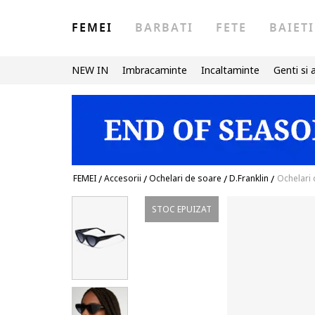
FEMEI
BARBATI
FETE
BAIETI
NEW IN
Imbracaminte
Incaltaminte
Genti si 
FEMEI
/
Accesorii
/
Ochelari de soare
/
D.Franklin
/
Ochelari 
STOC EPUIZAT