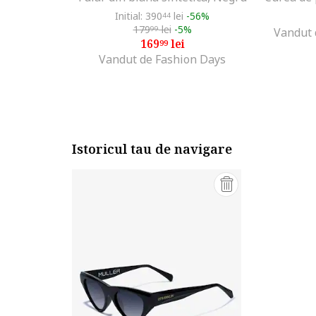
Initial: 390
lei
-56%
44
179
lei
-5%
99
Vandut d
169
lei
99
Vandut de Fashion Days
Istoricul tau de navigare