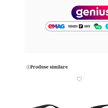
Material rama: plastic
Material lentile: policarbonat
Dimensiuni
Latime lentila: 51 mm
Marime punte nazala: 20 mm
Lungime brat: 144 mm
Cod produs:
DFKSUN1911-0801
Produse similare
Part number key:
DM7V6N3BM