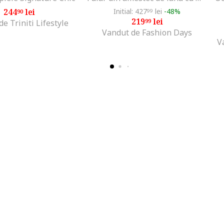
244
lei
Initial: 427
lei
-48%
90
99
219
lei
99
e Triniti Lifestyle
Vandut de Fashion Days
V