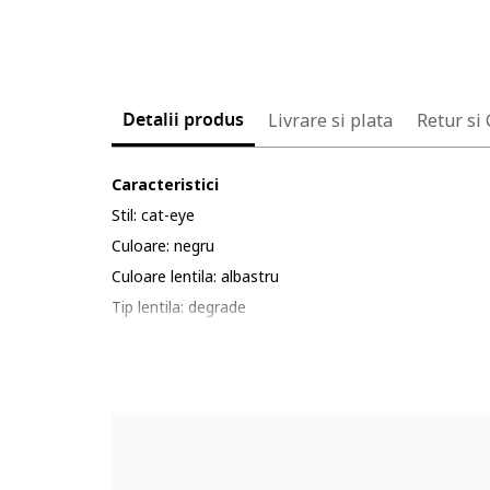
Detalii produs
Livrare si plata
Retur si
Caracteristici
Stil: cat-eye
Culoare: negru
Culoare lentila: albastru
Tip lentila: degrade
Culoare rama: negru
Protectie UV: 3
Detalii: a se evita socurile termice si mecanice, zgari
Ambalaj: produsul este livrat in ambalaj personalizat.
Compozitie