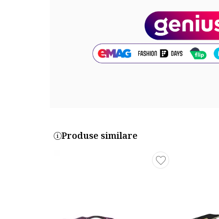
Material lentile: plastic
Dimensiuni
Latime lentila: 53 mm
Marime punte nazala: 22 mm
Lungime brat: 145 mm
Cod produs:
MJ-1074-S-807
Part number key:
Produse similare
DX6KJWMBM