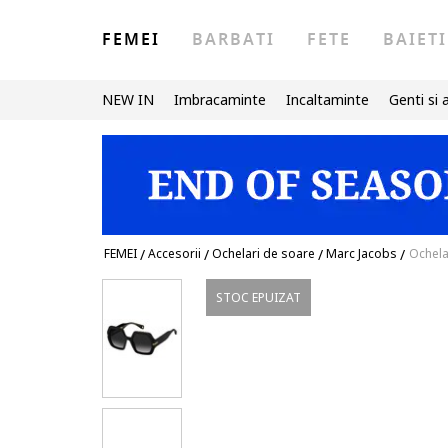
FEMEI
BARBATI
FETE
BAIETI
NEW IN
Imbracaminte
Incaltaminte
Genti si 
FEMEI
/
Accesorii
/
Ochelari de soare
/
Marc Jacobs
/
Ochelar
STOC EPUIZAT