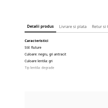
Detalii produs
Livrare si plata
Retur si
Caracteristici
Stil: fluture
Culoare: negru, gri antracit
Culoare lentila: gri
Tip lentila: degrade
Protectie UV: 3
Detalii: logo, a se evita socurile termice si mecanice
Ambalaj: produsul se livreaza in ambalaj personalizat.
Compozitie
Material rama: acetat