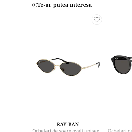
Te-ar putea interesa
RAY-BAN
Ochelari de soare ovali unisex Kai, Auriu/Negru