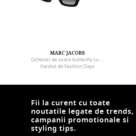
MARC JACOBS
Ochelari de soare butterfly cu detalii logo, Negru/Gri antracit
Vandut de Fashion Days
Fii la curent cu toate
noutatile legate de trends,
campanii promotionale si
styling tips.