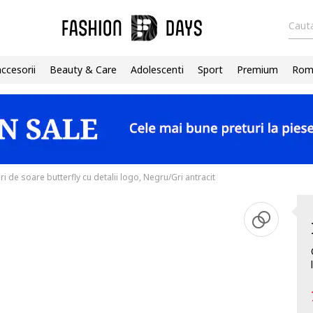
Cauta
accesorii
Beauty & Care
Adolescenti
Sport
Premium
Roma
i de soare butterfly cu detalii logo, Negru/Gri antracit