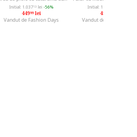
Initial: 1.037
lei
-56%
Initial: 1.035
lei
-55%
13
10
449
lei
459
lei
99
99
Vandut de Fashion Days
Vandut de Fashion Days