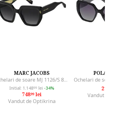
MARC JACOBS
POLAR GLARE
Ochelari de soare MJ 1126/S 807/9O 52, Marime 52 mm
Initial: 1.148
lei
-34%
219
lei
99
00
748
lei
99
Vandut de Optikrina
Vandut de Optikrina