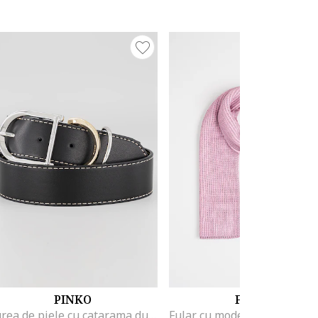
PINKO
FURLA
Curea de piele cu catarama dubla Hippolita, Negru/Alb murdar/Argintiu