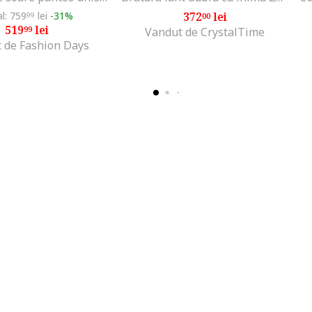
al: 759
lei
-31%
372
lei
99
00
519
lei
99
Vandut de CrystalTime
 de Fashion Days