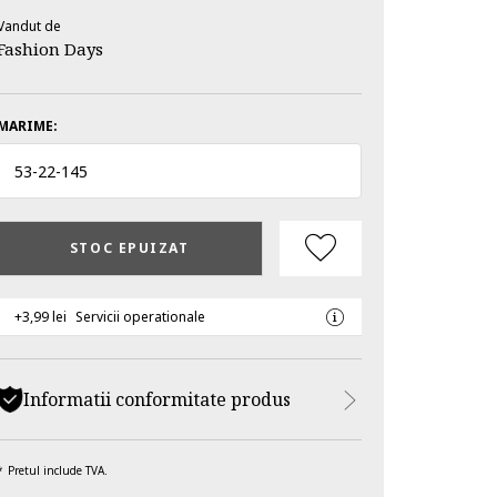
Vandut de
Fashion Days
MARIME:
53
-
22
-
145
STOC EPUIZAT
+3,99 lei
Servicii operationale
Informatii conformitate produs
Pretul include TVA.