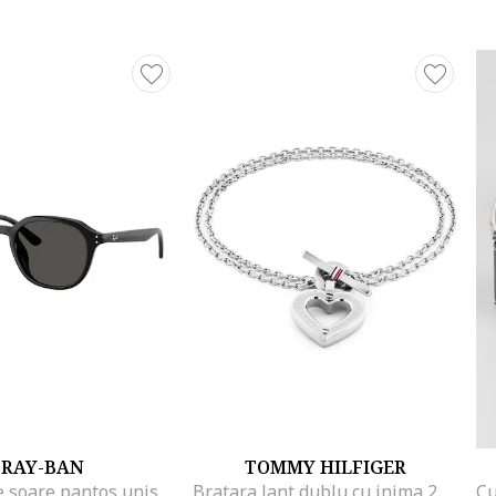
RAY-BAN
TOMMY HILFIGER
Ochelari de soare pantos unisex, Negru
Bratara lant dublu cu inima 2780969, Argintiu