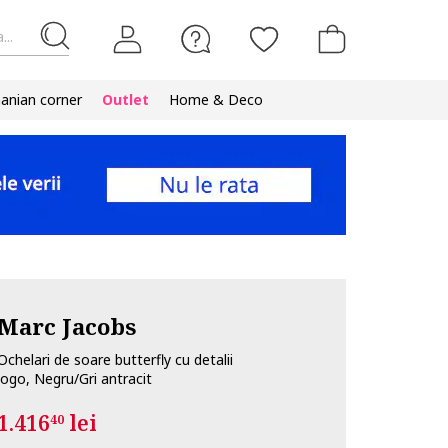
...
nian corner
Outlet
Home & Deco
Marc Jacobs
Ochelari de soare butterfly cu detalii
logo, Negru/Gri antracit
1.416
lei
40