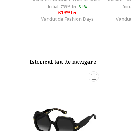
Initial: 759
lei
-31%
Initi
99
519
lei
99
Vandut de Fashion Days
Vandut
Istoricul tau de navigare