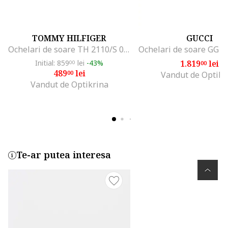
TOMMY HILFIGER
GUCCI
Ochelari de soare TH 2110/S 003/QT 59, 59 mm, Negru
Initial: 859
lei
-43%
1.819
lei
00
00
489
lei
00
Vandut de Optikr
Vandut de Optikrina
Te-ar putea interesa