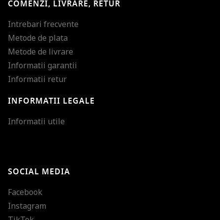
COMENZI, LIVRARE, RETUR
Intrebari frecvente
Metode de plata
Metode de livrare
Informatii garantii
Informatii retur
INFORMATII LEGALE
Mareste dimensiunea
Informatii utile
Micsoreaza dimensiu
Mareste spatierea tex
SOCIAL MEDIA
Micsoreaza spatierea
Facebook
Mareste inaltimea ra
Instagram
Micsoreaza inaltimea
TikTok