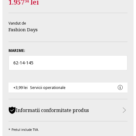
1.957
lei
34
Vandut de
Fashion Days
MARIME:
62
-
14
-
145
+3,99 lei
Servicii operationale
Informatii conformitate produs
Pretul include TVA.