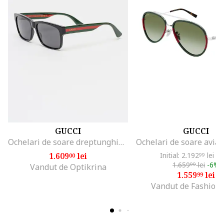
GUCCI
GUCCI
Ochelari de soare dreptunghiulari
1.609
lei
Initial: 2.192
lei
-2
00
99
1.659
lei
-6%
99
Vandut de Optikrina
1.559
lei
99
Vandut de Fashion