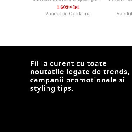
1.609
lei
00
Vandut de Optikrina
Vandut
Fii la curent cu toate
noutatile legate de trends,
campanii promotionale si
styling tips.