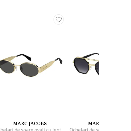
MARC JACOBS
MARC JACOBS
Ochelari de soare ovali cu lentile uni, Auriu