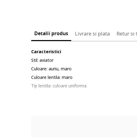
Detalii produs
Livrare si plata
Retur si
Caracteristici
Stil: aviator
Culoare: auriu, maro
Culoare lentila: maro
Tip lentila: culoare uniforma
Culoare rama: auriu
Protectie UV: 3
Detalii: a se evita socurile termice si mecanice, zgar
Ambalaj: produsul este livrat in ambalaj personalizat 
Compozitie