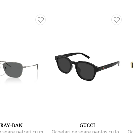
RAY-BAN
GUCCI
Ochelari de soare patrati cu model unisex Caravan Reverse, Gri
Ochelari de soare pantos cu logo, Negru