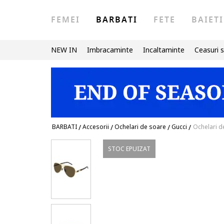
FEMEI
BARBATI
FETE
BAIETI
NEW IN
Imbracaminte
Incaltaminte
Ceasuri s
BARBATI
/
Accesorii
/
Ochelari de soare
/
Gucci
/
Ochelari d
STOC EPUIZAT