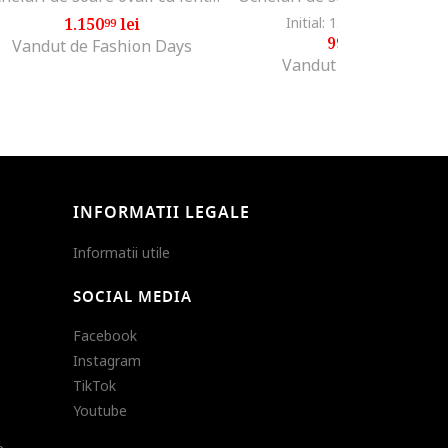
1.150
lei
Initial: 1.528
lei
-34%
99
99
998
lei
99
Vandut de Fashion Days
Vandut de Optikrina
INFORMATII LEGALE
Informatii utile
SOCIAL MEDIA
Facebook
Instagram
TikTok
Youtube