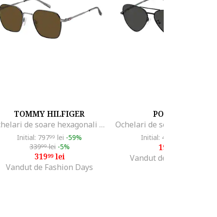
TOMMY HILFIGER
POLAROID
Ochelari de soare hexagonali cu rama metalica, Argintiu
Initial: 797
lei
-59%
Initial: 462
lei
-56%
99
99
339
lei
-5%
199
lei
99
99
319
lei
99
Vandut de Fashion Days
Vandut de Fashion Days