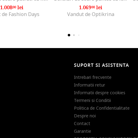
1.008
lei
1.069
lei
00
00
 de Fashion Days
Vandut de Optikrina
SUPORT SI ASISTENTA
Intrebari frecvente
Informatii retur
Informatii despre cookies
Termeni si Conditii
Politica de Confidentialitate
Despre noi
Contact
Garantie