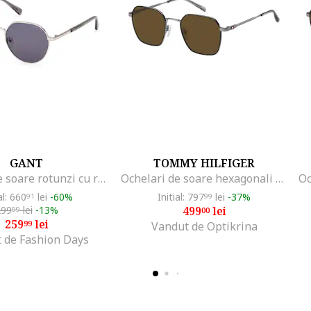
GANT
TOMMY HILFIGER
Ochelari de soare rotunzi cu rama metalica, Gri/Argintiu
Ochelari de soare hexagonali cu rama metalica, Argintiu
al: 660
lei
-60%
Initial: 797
lei
-37%
91
99
299
lei
-13%
499
lei
99
00
259
lei
99
Vandut de Optikrina
 de Fashion Days