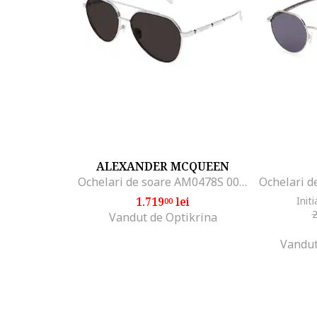
ALEXANDER MCQUEEN
Ochelari de soare AM0478S 001 59, Marime 59 mm
1.719
lei
Initi
00
Vandut de Optikrina
Vandut