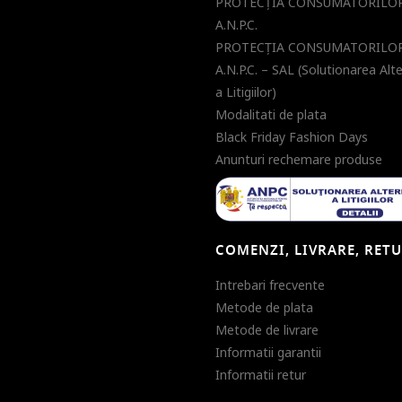
PROTECŢIA CONSUMATORILOR
A.N.P.C.
PROTECŢIA CONSUMATORILOR
A.N.P.C. – SAL (Solutionarea Alt
a Litigiilor)
Modalitati de plata
Black Friday Fashion Days
Anunturi rechemare produse
COMENZI, LIVRARE, RET
Intrebari frecvente
Metode de plata
Metode de livrare
Informatii garantii
Informatii retur