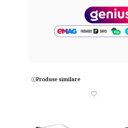
Material rama: metal
Material lentile: nailon
Dimensiuni
Latime lentila: 60 mm
Marime punte nazala: 13 mm
Lungime brat: 145 mm
Cod produs:
GG1163S-004
Produse similare
Part number key:
DJHYDFYBM