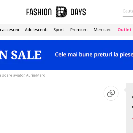
Cauta
i accesorii
Adolescenti
Sport
Premium
Men care
Outlet
e soare aviator, Auriu/Maro