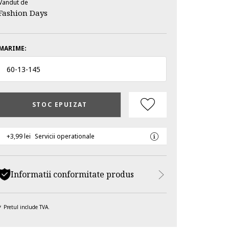
Vandut de
Fashion Days
MARIME:
60
-
13
-
145
STOC EPUIZAT
+3,99 lei
Servicii operationale
Informatii conformitate produs
Pretul include TVA.