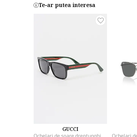
Te-ar putea interesa
GUCCI
Ochelari de soare dreptunghiulari