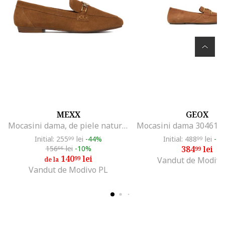
MEXX
GEOX
Mocasini dama, de piele naturala, maro
Initial: 255
lei
-44%
Initial: 488
lei
-2
99
99
156
lei
-10%
384
lei
66
99
140
lei
99
Vandut de Modivo
de la
Vandut de Modivo PL