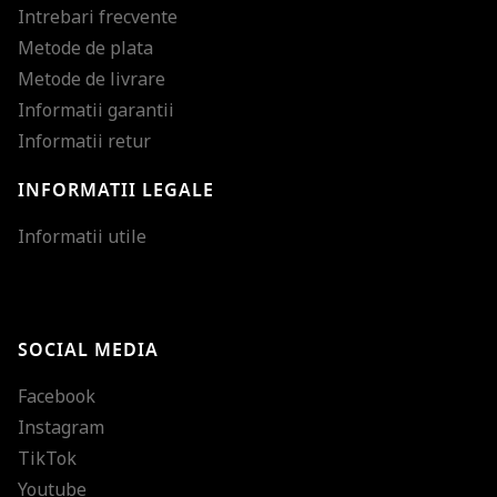
Intrebari frecvente
Metode de plata
Metode de livrare
Informatii garantii
Informatii retur
INFORMATII LEGALE
Mareste dimensiunea
Informatii utile
Micsoreaza dimensiu
Mareste spatierea tex
SOCIAL MEDIA
Micsoreaza spatierea
Facebook
Mareste inaltimea ra
Instagram
Micsoreaza inaltimea
TikTok
Inverseaza culorile
Youtube