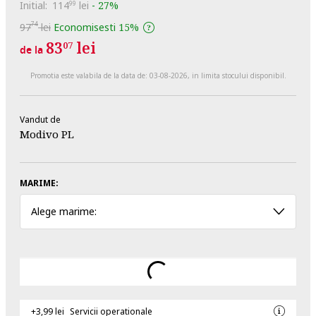
Initial:
114
lei
-
27%
99
74
97
lei
Economisesti
15%
83
lei
07
de la
Promotia este valabila de la data de:
03-08-2026
, in limita stocului disponibil.
Vandut de
Modivo PL
MARIME:
Alege marime:
+3,99 lei
Servicii operationale