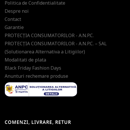
Politica de Confidentialitate
Despre noi
Contact
Garantie
PROTECŢIA CONSUMATORILOR - A.N.P.C.
PROTECŢIA CONSUMATORILOR - A.N.P.C. – SAL
(Solutionarea Alternativa a Litigiilor)
Modalitati de plata
Black Friday Fashion Days
Anunturi rechemare produse
COMENZI, LIVRARE, RETUR