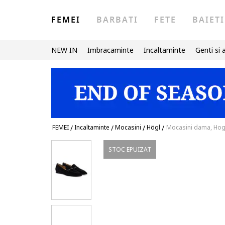
FEMEI
BARBATI
FETE
BAIETI
NEW IN
Imbracaminte
Incaltaminte
Genti si 
FEMEI
/
Incaltaminte
/
Mocasini
/
Högl
/
Mocasini dama, Hogl
STOC EPUIZAT