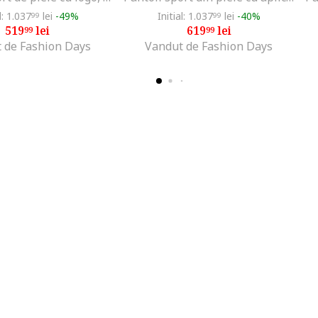
l: 1.037
lei
-49%
Initial: 1.037
lei
-40%
99
99
519
lei
619
lei
99
99
 de Fashion Days
Vandut de Fashion Days