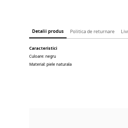
Detalii produs
Politica de returnare
Liv
Caracteristici
Culoare: negru
Material: piele naturala
Cod produs:
6268222-12_232903