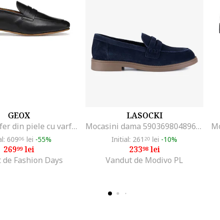
GEOX
LASOCKI
Pantofi loafer din piele cu varf migdalat, Negru
Mocasini dama 5903698048963, Piele intoarsa, Albastru, Albastru
al: 609
lei
-55%
Initial: 261
lei
-10%
06
20
269
lei
233
lei
99
98
 de Fashion Days
Vandut de Modivo PL