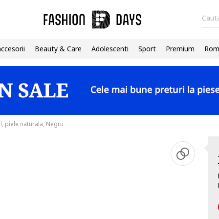
Cauta
accesorii
Beauty & Care
Adolescenti
Sport
Premium
Roma
, piele naturala, Negru