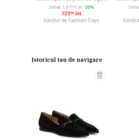
Initial: 1.071
lei
-50%
Initia
99
529
lei
99
Vandut de Fashion Days
Vandut
Istoricul tau de navigare