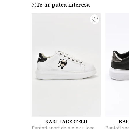
Te-ar putea interesa
KARL LAGERFELD
KAR
Pantofi sport de piele cu logo, Alb