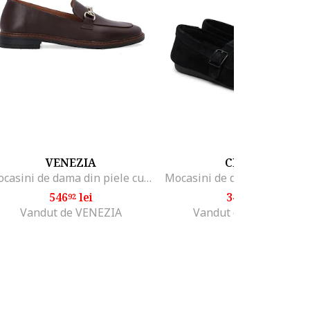
VENEZIA
CLARKS
Mocasini de dama din piele cu catarama aurie, Maro
546
lei
340
lei
92
99
Vandut de VENEZIA
Vandut de Modivo PL