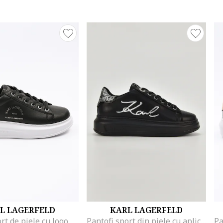
L LAGERFELD
KARL LAGERFELD
Pantofi sport de piele cu logo, Negru
Pantofi sport din piele cu aplicatie logo metalica, Negru/Argintiu