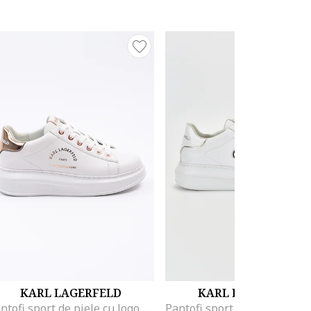
KARL LAGERFELD
KARL LAGERFELD
Pantofi sport de piele cu logo, Alb/Bronz