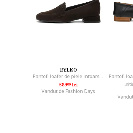
RYŁKO
Pantofi loafer de piele intoarsa cu toc masiv Marla, Maro inchis
589
lei
Initi
00
Vandut de Fashion Days
Vandut