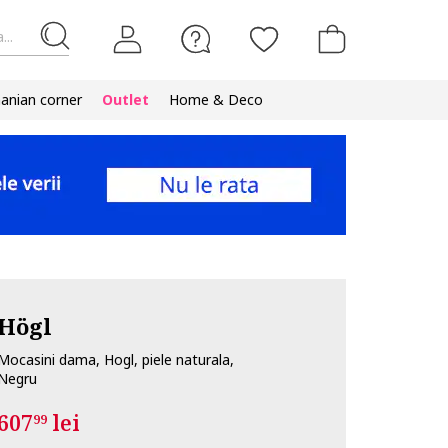
...
nian corner
Outlet
Home & Deco
Högl
Mocasini dama, Hogl, piele naturala,
Negru
607
lei
99