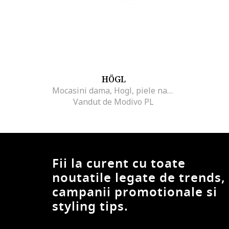
HÖGL
Mocasini dama, Hogl, piele naturala, Negru
Vandut de Modivo PL
Fii la curent cu toate
noutatile legate de trends,
campanii promotionale si
styling tips.