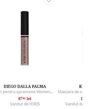
DIEGO DALLA PALMA
RIMMEL
Gel pentru sprancene Women, Volumizing Eyebrow Fixer, N22,6 ml
87
lei
19
lei
05
99
Vandut de HIRIS
Vandut de Fashion Days