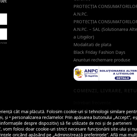
ter.
PROTECŢIA CONSUMATORILOR
A.N.P.C.
PROTECŢIA CONSUMATORILOR
A.N.P.C. – SAL (Solutionarea Alt
a Litigiilor)
ervice
Modalitati de plata
Black Friday Fashion Days
Anunturi rechemare produse
a de
COMENZI, LIVRARE, RET
Intrebari frecvente
Metode de plata
riență cât mai plăcută. Folosim cookie-uri si tehnologii similare pentr
i, și • personalizarea reclamelor. Prin apăsarea butonului „Accept”, eș
Metode de livrare
nformațiile despre dispozitiv) să fie utilizate de noi și de partenerii
Informatii garantii
 vom folosi doar cookie-uri strict necesare funcționării site-ului și nu
Informatii retur
ințele oricând apăsând pe „Administrează preferințele”. Află mai mul