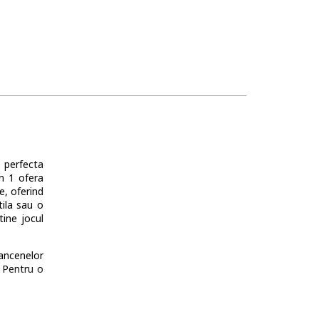
 perfecta
n 1 ofera
e, oferind
tila sau o
tine jocul
rancenelor
. Pentru o