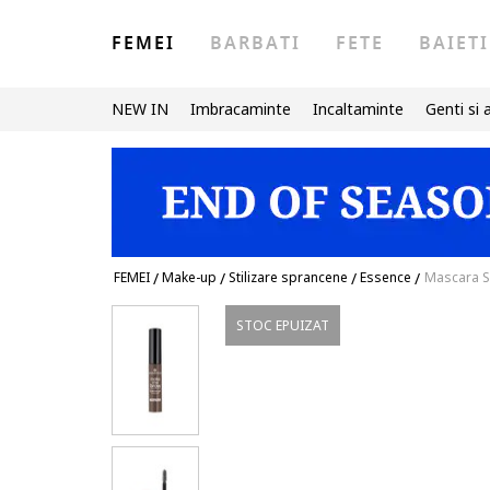
FEMEI
BARBATI
FETE
BAIETI
NEW IN
Imbracaminte
Incaltaminte
Genti si 
FEMEI
/
Make-up
/
Stilizare sprancene
/
Essence
/
Mascara S
STOC EPUIZAT