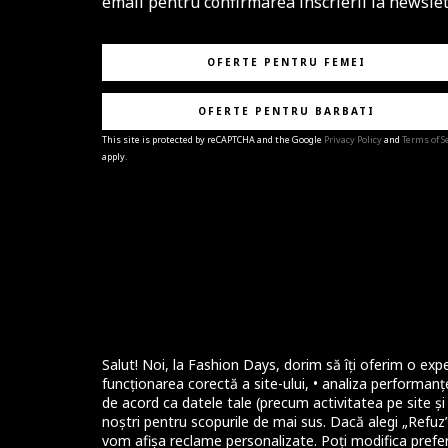
email pentru confirmarea inscrierii la newslet
OFERTE PENTRU FEMEI
OFERTE PENTRU BARBATI
This site is protected by reCAPTCHA and the Google
Privacy Policy
and
Terms of S
apply.
BRAVO!
Te-ai abonat cu succes la newsletter folosind adres
e-mail
%email%
.
Ti-am pregatit noutati despre brandurile noastre,
selectii exclusive si ultimele tendinte in moda!
Salut! Noi, la Fashion Days, dorim să îți oferim o expe
funcționarea corectă a site-ului, • analiza performanțe
de acord ca datele tale (precum activitatea pe site și i
noștri pentru scopurile de mai sus. Dacă alegi „Refuz”,
vom afișa reclame personalizate. Poți modifica prefer