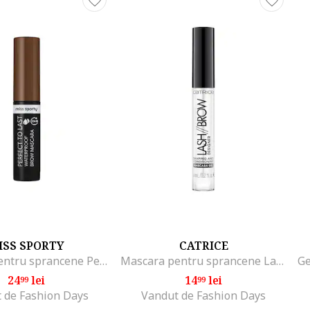
ISS SPORTY
CATRICE
Mascara pentru sprancene Perfect to Last 20, 4,5 ml
Mascara pentru sprancene Lash Brow Designer Shaping And Conditioning Mascara Gel 010, 6 ml
24
lei
14
lei
99
99
 de Fashion Days
Vandut de Fashion Days