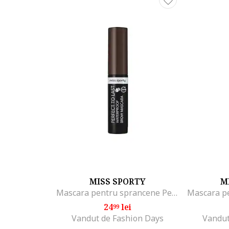
MISS SPORTY
M
Mascara pentru sprancene Perfect to Last 30, 4,5 ml
24
lei
99
Vandut de Fashion Days
Vandut