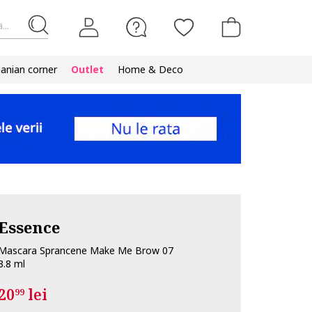
...
nian corner
Outlet
Home & Deco
Essence
Mascara Sprancene Make Me Brow 07
3.8 ml
20
lei
99