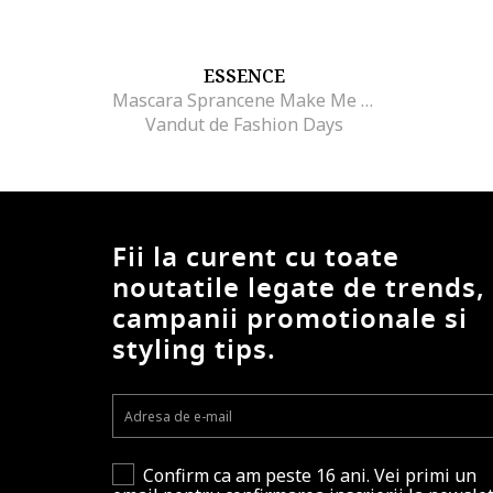
ESSENCE
Mascara Sprancene Make Me Brow 07 3.8 ml
Vandut de Fashion Days
Fii la curent cu toate
noutatile legate de trends,
campanii promotionale si
styling tips.
Confirm ca am peste 16 ani. Vei primi un