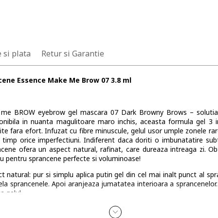
 si plata
Retur si Garantie
cene Essence Make Me Brow 07 3.8 ml
e me BROW eyebrow gel mascara 07 Dark Browny Brows – solutia
ponibila in nuanta magulitoare maro inchis, aceasta formula gel 3 i
 fara efort. Infuzat cu fibre minuscule, gelul usor umple zonele rar
 timp orice imperfectiuni. Indiferent daca doriti o imbunatatire sub
cene ofera un aspect natural, rafinat, care dureaza intreaga zi. Ob
u pentru sprancene perfecte si voluminoase!
atural: pur si simplu aplica putin gel din cel mai inalt punct al sp
dela sprancenele. Apoi aranjeaza jumatatea interioara a sprancenelor
a gelul.