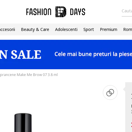
Cauta
accesorii
Beauty & Care
Adolescenti
Sport
Premium
Roma
prancene Make Me Brow 07 3.8 ml