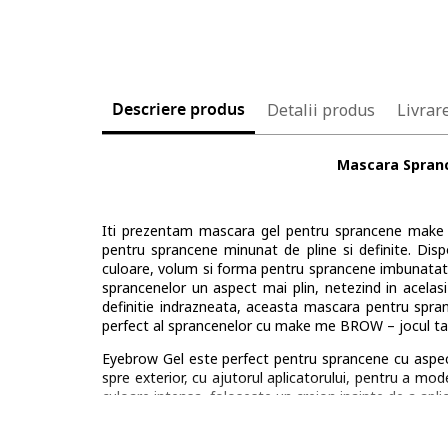
Descriere produs
Detalii produs
Livrare
Mascara Spran
Iti prezentam mascara gel pentru sprancene mak
pentru sprancene minunat de pline si definite. Dis
culoare, volum si forma pentru sprancene imbunatatite
sprancenelor un aspect mai plin, netezind in acelasi
definitie indrazneata, aceasta mascara pentru spran
perfect al sprancenelor cu make me BROW – jocul ta
Eyebrow Gel este perfect pentru sprancene cu aspect n
spre exterior, cu ajutorul aplicatorului, pentru a mo
culoare intensa, foloseste un creion inainte de a aplic