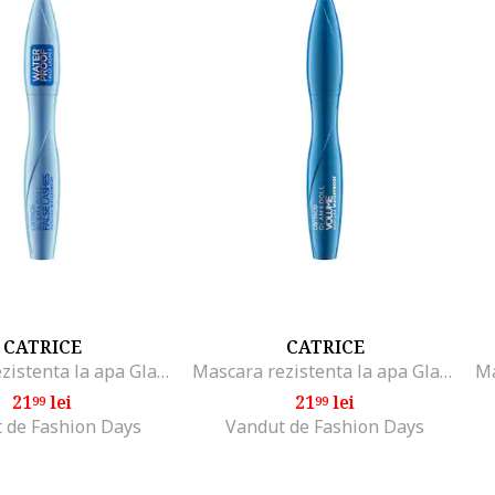
CATRICE
CATRICE
Mascara rezistenta la apa Glam&Doll False Lashes Mascara Waterproof 010, 10 ml
Mascara rezistenta la apa Glam & Doll Volume Mascara Waterproof, 10 ml
21
lei
21
lei
99
99
 de Fashion Days
Vandut de Fashion Days