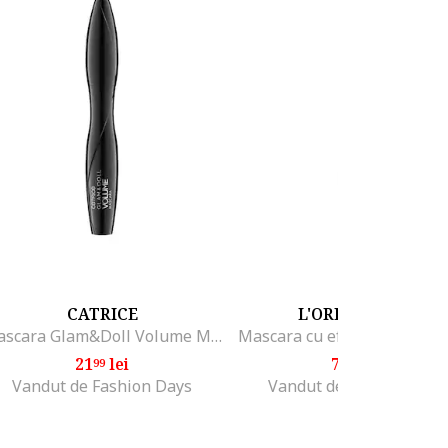
CATRICE
L'OREAL PARIS
Mascara Glam&Doll Volume Mascara 010, 10 ml
21
lei
70
lei
99
99
Vandut de Fashion Days
Vandut de Fashion Days