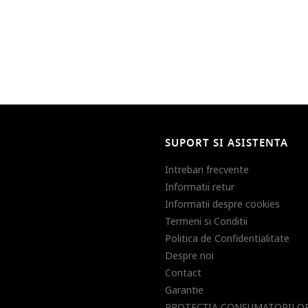
SUPORT SI ASISTENTA
Intrebari frecvente
Informatii retur
Informatii despre cookies
Termeni si Conditii
Politica de Confidentialitate
Despre noi
Contact
Garantie
PROTECŢIA CONSUMATORILOR