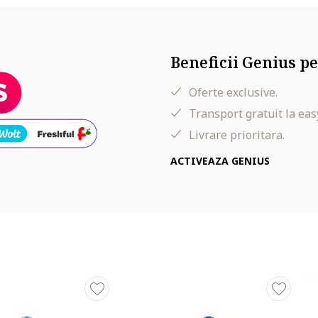
Beneficii Genius pe
areia ii place sa se fardeze. Produse de prim rang, ambalaje luxoase 
Oferte exclusive.
a de actualele trenduri mondiale in machiaj! Datorita paletei largi 
vagant sau clasic. Filozofia brand-ului Catrice este de a prezenta efe
Transport gratuit la eas
Livrare prioritara.
 limitate exclusive, create conform tendintelor prezentate la defilaril
ACTIVEAZA GENIUS
i si incerca mereu ceva nou!
te de o calitate exceptionala, imbunatatite constant. Cosmetica d
ologic. Produsele nu sunt testate pe animale, lucru valabil nu do
ima utilizata.