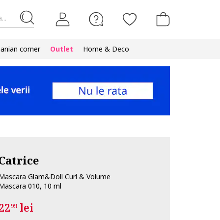
...
nian corner
Outlet
Home & Deco
Catrice
Mascara Glam&Doll Curl & Volume
Mascara 010, 10 ml
22
lei
99