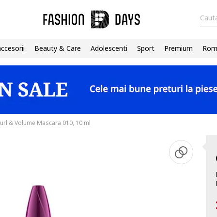
Cauta
accesorii
Beauty & Care
Adolescenti
Sport
Premium
Roma
rl & Volume Mascara 010, 10 ml