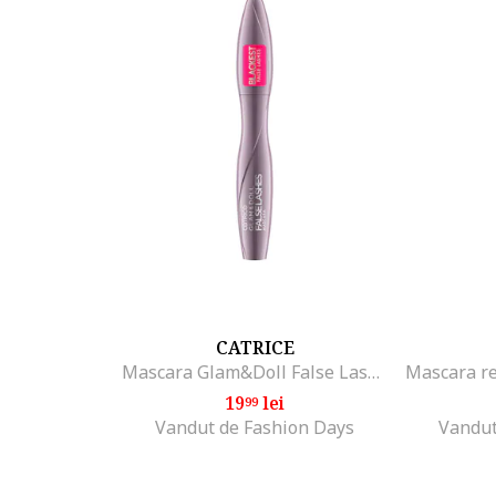
CATRICE
Mascara Glam&Doll False Lashes Mascara 010, 9.5 ml
19
lei
99
Vandut de Fashion Days
Vandut