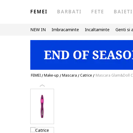
FEMEI
BARBATI
FETE
BAIETI
NEW IN
Imbracaminte
Incaltaminte
Genti si 
FEMEI
/
Make-up
/
Mascara
/
Catrice
/
Mascara Glam&Doll Cu