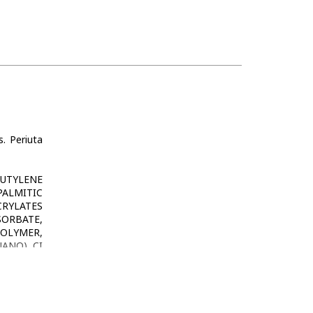
. Periuta
BUTYLENE
PALMITIC
CRYLATES
ORBATE,
OLYMER,
NANO), CI