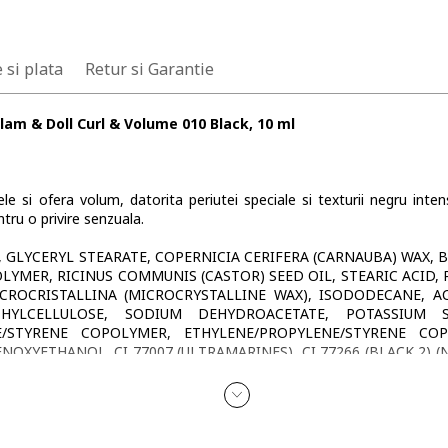
 si plata
Retur si Garantie
lam & Doll Curl & Volume 010 Black, 10 ml
si ofera volum, datorita periutei speciale si texturii negru intens
ntru o privire senzuala.
, GLYCERYL STEARATE, COPERNICIA CERIFERA (CARNAUBA) WAX, 
LYMER, RICINUS COMMUNIS (CASTOR) SEED OIL, STEARIC ACID, 
CROCRISTALLINA (MICROCRYSTALLINE WAX), ISODODECANE, A
HYLCELLULOSE, SODIUM DEHYDROACETATE, POTASSIUM S
E/STYRENE COPOLYMER, ETHYLENE/PROPYLENE/STYRENE COP
ENOXYETHANOL, CI 77007 (ULTRAMARINES), CI 77266 (BLACK 2) (