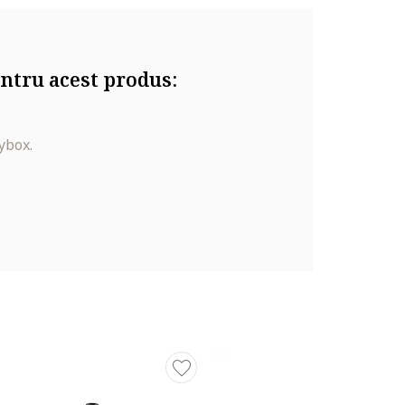
ntru acest produs:
si preturi
de culori,
rvescenta,
ybox.
e de moda.
ecorativa
ar pentru