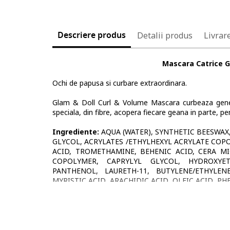
Descriere produs
Detalii produs
Livrare
Mascara Catrice G
Ochi de papusa si curbare extraordinara.
Glam & Doll Curl & Volume Mascara curbeaza genele 
speciala, din fibre, acopera fiecare geana in parte, pe
Ingrediente:
AQUA (WATER), SYNTHETIC BEESWAX
GLYCOL, ACRYLATES /ETHYLHEXYL ACRYLATE COPO
ACID, TROMETHAMINE, BEHENIC ACID, CERA MI
COPOLYMER, CAPRYLYL GLYCOL, HYDROXYET
PANTHENOL, LAURETH-11, BUTYLENE/ETHYLEN
MYRISTIC ACID, ARACHIDIC ACID, OLEIC ACID, PH
77499 (IRON OXIDES).