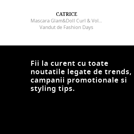
CATRICE
Mascara Glam&Doll Curl & Volume Mascara 010, 10 ml
Vandut de Fashion Days
Fii la curent cu toate
noutatile legate de trends,
campanii promotionale si
styling tips.