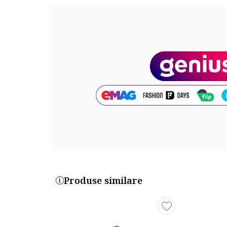
Cosmetica decorativa
Catrice
incanta orice femeie c
atractive – aceasta este Catrice, cosmetica inspirat
puteti crea cu mare usurinta un machiaj in stil extra
diversitate si varietate, accesibile oricarei femei!
Brand-ul Catrice este indragit si pentru editiile sale
Datorita acestora, alaturi de Catrice puteti descoper
Toate produsele Catrice sunt compuse din ingredien
Catrice este controlata regulat si aprobata dermat
produsele individuale, dar si pentru fiecare materie pr
Produse similare