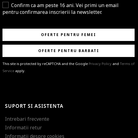
Confirm ca am peste 16 ani. Vei primi un email
pentru confirmarea inscrierii la newsletter.
OFERTE PENTRU FEMEI
OFERTE PENTRU BARBATI
This site is protected by reCAPTCHA and the Google
Privacy Policy
and
Terms of
Service
apply.
BRAVO!
Te-ai abonat cu succes la newsletter folosind adresa de e-mail
%email%
.
Ti-am pregatit noutati despre brandurile noastre, selectii exclusive si
SUPORT SI ASISTENTA
ultimele tendinte in moda!
Intrebari frecvente
Informatii retur
Informatii despre cookies