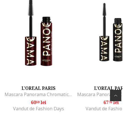
L'OREAL PARIS
L'OREAL PARI
Mascara Panorama Chromatic by Volume Million Lashes, volum de la un capat la celalalt al privirii, 9.9 ml, Bordeaux Cashmere
60
lei
67
lei
50
76
Vandut de Fashion Days
Vandut de Fashion