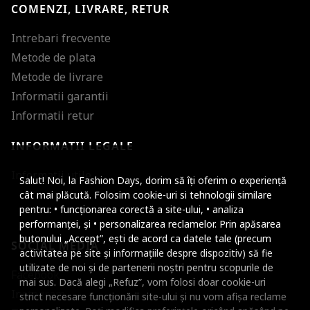
COMENZI, LIVRARE, RETUR
Intrebari frecvente
Metode de plata
Metode de livrare
Informatii garantii
Informatii retur
INFORMATII LEGALE
Mareste dimensiunea
Informatii utile
Salut! Noi, la Fashion Days, dorim să îți oferim o experiență
Micsoreaza dimensiu
cât mai plăcută. Folosim cookie-uri si tehnologii similare
pentru: • funcționarea corectă a site-ului, • analiza
Mareste spatierea tex
performanței, și • personalizarea reclamelor. Prin apăsarea
butonului „Accept”, ești de acord ca datele tale (precum
SOCIAL MEDIA
Micsoreaza spatierea
activitatea pe site și informațiile despre dispozitiv) să fie
utilizate de noi și de partenerii noștri pentru scopurile de
Facebook
Mareste inaltimea ra
mai sus. Dacă alegi „Refuz”, vom folosi doar cookie-uri
Instagram
strict necesare funcționării site-ului și nu vom afișa reclame
Micsoreaza inaltimea