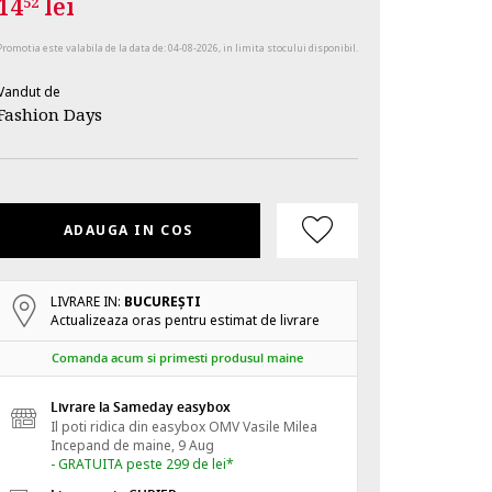
14
lei
52
Promotia este valabila de la data de:
04-08-2026
, in limita stocului disponibil.
Vandut de
Fashion Days
ADAUGA IN COS
LIVRARE IN:
BUCUREŞTI
Actualizeaza oras pentru estimat de livrare
Comanda acum si primesti produsul maine
Livrare la Sameday easybox
Il poti ridica din easybox OMV Vasile Milea
Incepand de
maine, 9 Aug
- GRATUITA peste 299 de lei*