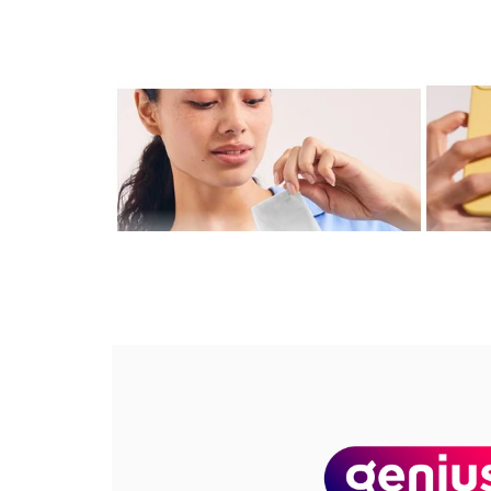
Simti ca ai tenul obosit si tern? Ia-ti 10 minute si b
radiant NIVEA Q10 ENERGY, infuzata cu jumatate de s
instantaneu, o catifeleaza si o energizeaza, fiind imb
Coenzima Q10 Pura
, 100% identica celei existe