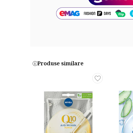
agresorilor externi si energizeaza celulele
Vitamina C
, care reduce semnele de oboseala si
Produse similare