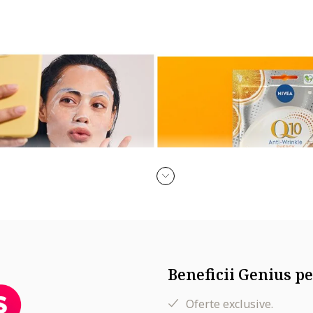
ucura-te de efectele energizante ale mastii servetel pentru ten
Beneficii Genius pe
ticluta de serum*! Este un tratament perfect ce hraneste pielea
ogatita cu:
Oferte exclusive.
nte in piele: un puternic antioxidant natural care protejeaza pielea im