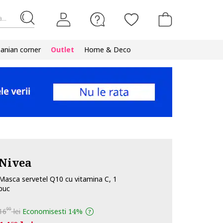
...
nian corner
Outlet
Home & Deco
Nivea
Masca servetel Q10 cu vitamina C, 1
buc
99
16
lei
Economisesti
14%