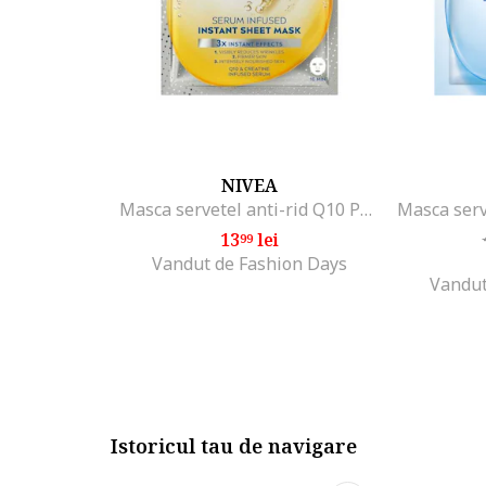
NIVEA
Masca servetel anti-rid Q10 Power infuzata cu ser, 1 buc
13
lei
99
Vandut de Fashion Days
Vandut
Istoricul tau de navigare