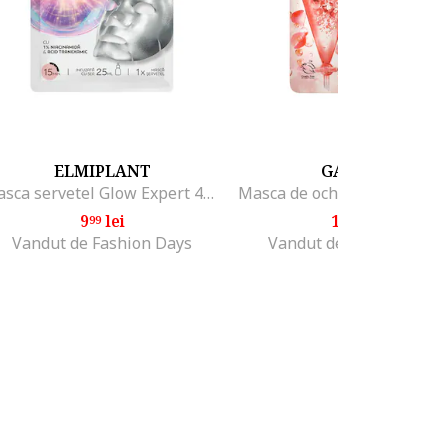
ELMIPLANT
GARNIER
Masca servetel Glow Expert 4D impregnata cu ser, 1buc
fera un
9
lei
12
lei
99
99
ura si
Vandut de Fashion Days
Vandut de Fashion Days
ata,