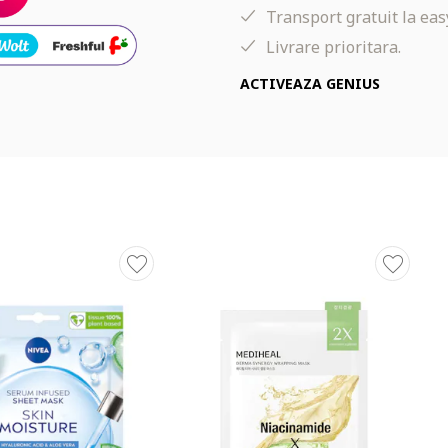
Transport gratuit la eas
energizeaza pielea, oferindu-i un aspect improspatat si radiant.
Livrare prioritara.
ACTIVEAZA GENIUS
Masca servetel infuzata cu ser
Formula imbunatatita cu 2 antioxidanti puernici: C
Q10 pura si Vitamina C
3x efecte imediate, in doar 10 minute de actiune
1. Hidrateaza intensiv pielea
2. Netezeste liniile fine si ridurile
3. Reduce semnele de oboseala, oferind pielii un aspect 
proaspat si sanatos
Pielea se simte revigorata, energizata si vizibil mai f
Servetel biodegradabil, 100% de origine vegetala