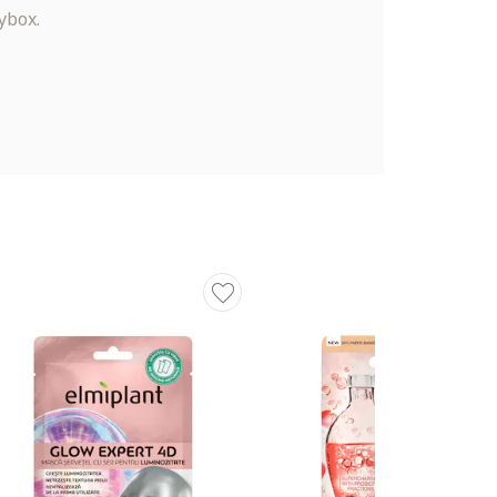
ybox.
oenzima
luminos,
ina.