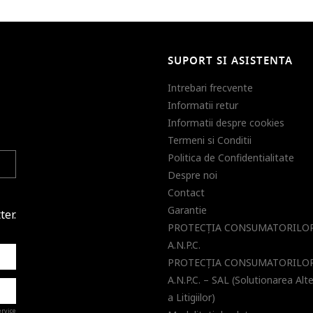
SUPORT SI ASISTENTA
Intrebari frecvente
Informatii retur
Informatii despre cookies
Termeni si Conditii
Politica de Confidentialitate
Despre noi
Contact
Garantie
ter.
PROTECŢIA CONSUMATORILOR
A.N.P.C.
PROTECŢIA CONSUMATORILOR
A.N.P.C. – SAL (Solutionarea Alt
a Litigiilor)
ervice