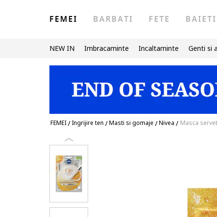
FEMEI
BARBATI
FETE
BAIETI
NEW IN
Imbracaminte
Incaltaminte
Genti si 
FEMEI
/
Ingrijire ten
/
Masti si gomaje
/
Nivea
/
Masca servet