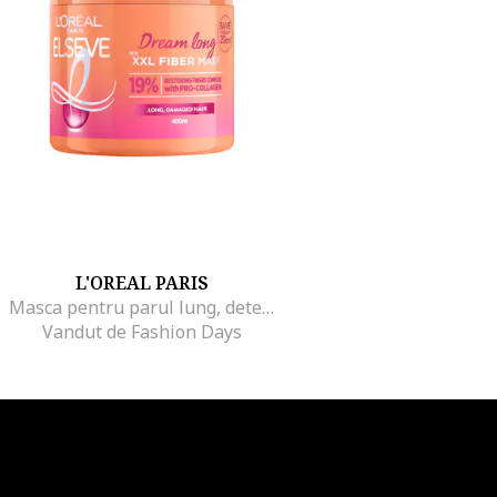
L'OREAL PARIS
Masca pentru parul lung, deteriorat, Elseve Dream Long, XXL Fiber Mask, 400 ml
Vandut de Fashion Days