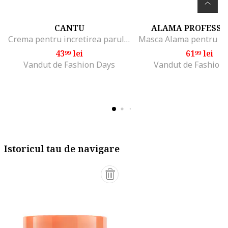
CANTU
ALAMA PROFESSI
Crema pentru incretirea parului cu cocos, 340g
43
lei
61
lei
99
99
Vandut de Fashion Days
Vandut de Fashion
Istoricul tau de navigare