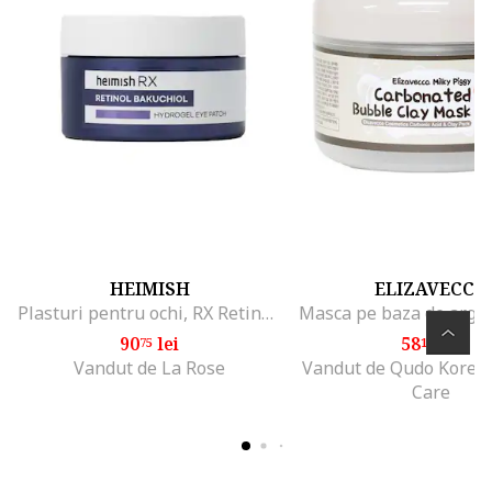
HEIMISH
ELIZAVECCA
Plasturi pentru ochi, RX Retinol Bakuchiol Hydrogel Eye Patch, 60 buc
90
lei
58
lei
75
16
Vandut de La Rose
Vandut de Qudo Korea
Care