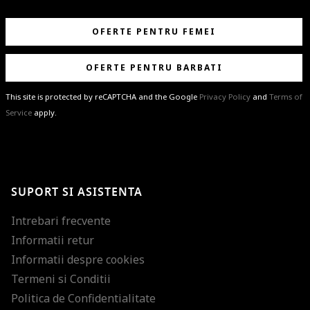
OFERTE PENTRU FEMEI
OFERTE PENTRU BARBATI
This site is protected by reCAPTCHA and the Google
Privacy Policy
and
Terms of
Service
apply.
BRAVO!
Te-ai abonat cu succes la newsletter folosind adresa de e-mail
%email%
.
Ti-am pregatit noutati despre brandurile noastre, selectii exclusive si
SUPORT SI ASISTENTA
ultimele tendinte in moda!
Intrebari frecvente
Informatii retur
Informatii despre cookies
Termeni si Conditii
Politica de Confidentialitate