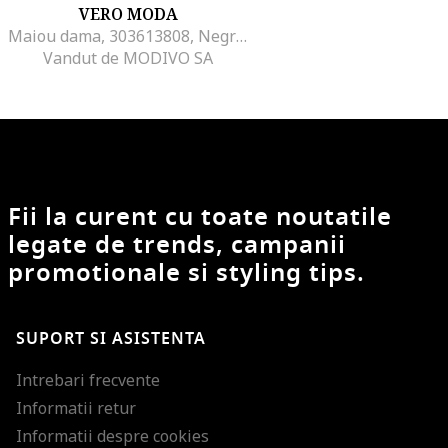
VERO MODA
Maiou dama, 303613808, Negru, Poliester
Vandut de MODIVO SA
Fii la curent cu toate noutatile
legate de trends, campanii
promotionale si styling tips.
SUPORT SI ASISTENTA
Intrebari frecvente
Informatii retur
Informatii despre cookies