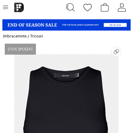
Imbracaminte
/
Tricouri
STOC EPUIZAT