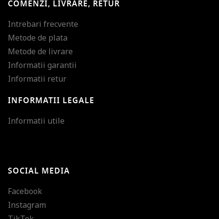
COMENZI, LIVRARE, RETUR
Intrebari frecvente
Metode de plata
Metode de livrare
Informatii garantii
Informatii retur
INFORMATII LEGALE
Mareste dimensiunea
Informatii utile
Micsoreaza dimensiu
Mareste spatierea tex
SOCIAL MEDIA
Micsoreaza spatierea
Facebook
Mareste inaltimea ra
Instagram
Micsoreaza inaltimea
TikTok