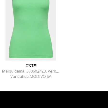
ONLY
Maiou dama, 303602420, Verde, Bumbac
Vandut de MODIVO SA