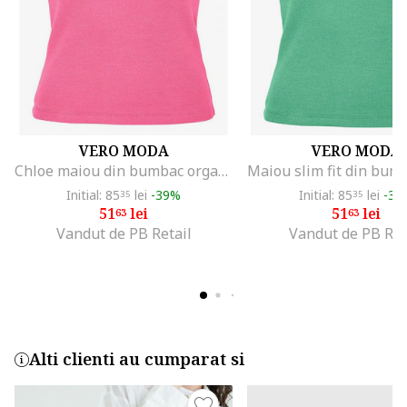
VERO MODA
VERO MODA
Chloe maiou din bumbac organic
Initial: 85
lei
-39%
Initial: 85
lei
-39
35
35
51
lei
51
lei
63
63
Vandut de PB Retail
Vandut de PB Ret
Alti clienti au cumparat si