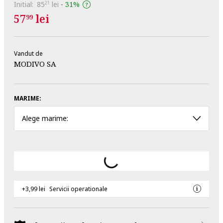
Initial:
85
lei
-
31%
21
57
lei
99
Vandut de
MODIVO SA
MARIME:
Alege marime:
+3,99 lei
Servicii operationale