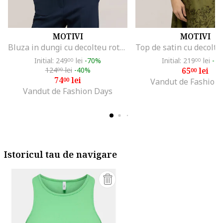
MOTIVI
MOTIVI
Bluza in dungi cu decolteu rotund, Negru/Bej
Initial: 249
lei
-70%
Initial: 219
lei
-7
00
00
124
lei
-40%
65
lei
00
00
74
lei
00
Vandut de Fashion
Vandut de Fashion Days
Istoricul tau de navigare