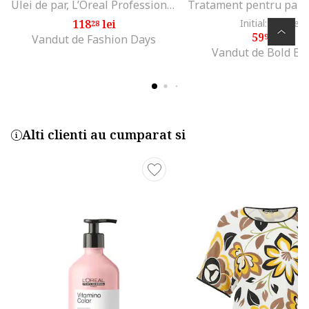
Ulei de par, L’Oreal Professionnel Serie Expert Absolut Repair, multi-beneficii, fara clatire, pentru par uscat si deteriorat, 90 ml
118
lei
Initial: 65
lei
28
93
59
lei
93
Vandut de Fashion Days
Vandut de Bold Be
Alti clienti au cumparat si