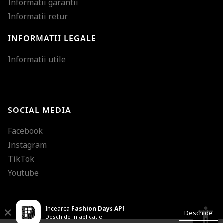
Informatii garantii
Informatii retur
INFORMATII LEGALE
Mareste dimensiunea
Informatii utile
Micsoreaza dimensiu
Mareste spatierea tex
SOCIAL MEDIA
Micsoreaza spatierea
Facebook
Mareste inaltimea ra
Instagram
Micsoreaza inaltimea
TikTok
Inverseaza culorile
Youtube
Nuante de gri
Incearca
Fashion Days APP
Cursor mare
accessibility
Close
Deschide
Deschide in aplicatie