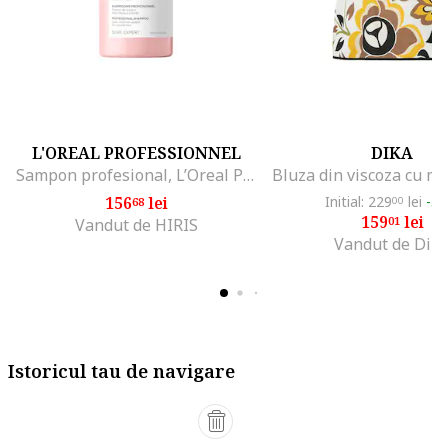
L'OREAL PROFESSIONNEL
DIKA
Sampon profesional, L’Oreal Professionnel Serie Expert Vitamino Color, 500 ml
156
lei
Initial: 229
lei
-3
68
00
159
lei
01
Vandut de HIRIS
Vandut de DiK
Istoricul tau de navigare