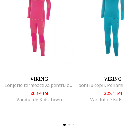
VIKING
VIKING
Lenjerie termoactiva pentru copii, Poliamida/Poliester, Roz, Roz
203
lei
228
lei
36
79
Vandut de Kids Town
Vandut de Kids T