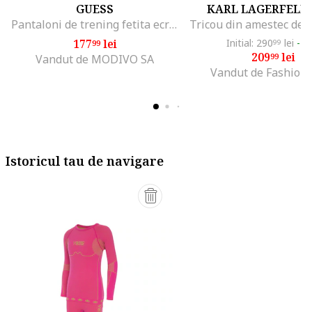
GUESS
KARL LAGERFELD 
Pantaloni de trening fetita ecru,
177
lei
Initial: 290
lei
-2
99
99
209
lei
99
Vandut de MODIVO SA
Vandut de Fashion
Istoricul tau de navigare