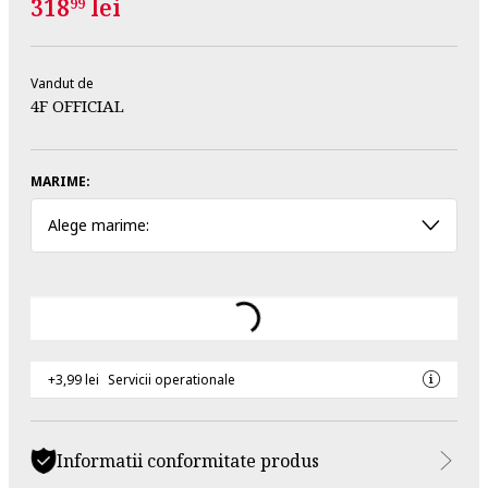
318
lei
99
Vandut de
4F OFFICIAL
MARIME:
Alege marime:
+3,99 lei
Servicii operationale
Informatii conformitate produs