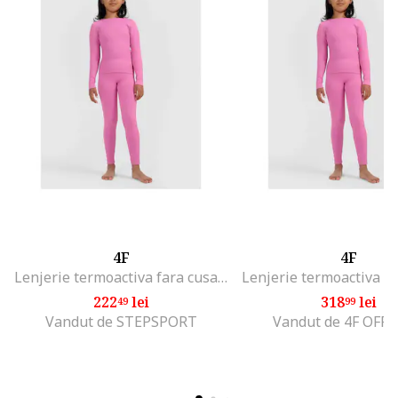
4F
4F
Lenjerie termoactiva fara cusaturi, pentru fete, roz,
222
lei
318
lei
49
99
Vandut de STEPSPORT
Vandut de 4F OFFI