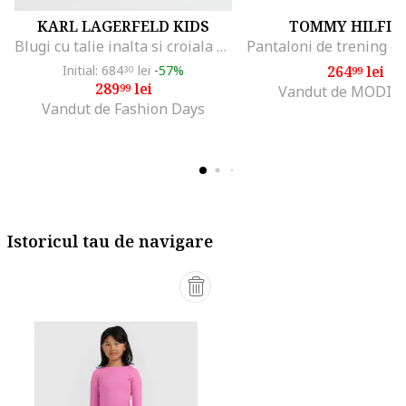
KARL LAGERFELD KIDS
TOMMY HILFIG
Blugi cu talie inalta si croiala ampla, Negru stins
Initial: 684
lei
-57%
264
lei
30
99
289
lei
99
Vandut de MODIV
Vandut de Fashion Days
Istoricul tau de navigare