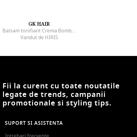
GK HAIR
Balsam tonifiant Crema Bombshell Leave-In Global Keratin Gkhair pentru par galben
Vandut de HIRIS
Fii la curent cu toate noutatile
legate de trends, campanii
promotionale si styling tips.
SUPORT SI ASISTENTA
Intrebari frecvente