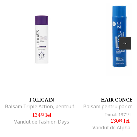
FOLIGAIN
HAIR CONCEP
Balsam Triple Action, pentru femei, cu 2% Trioxidil, impotriva caderii parului, adauga volum si densitate, 236 ml
134
lei
Initial: 137
lei
83
82
130
lei
93
Vandut de Fashion Days
Vandut de Alpha B