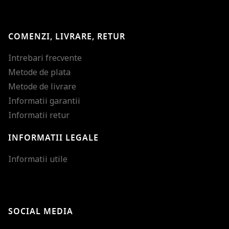
COMENZI, LIVRARE, RETUR
Intrebari frecvente
Metode de plata
Metode de livrare
Informatii garantii
Informatii retur
INFORMATII LEGALE
Mareste dimensiunea
Informatii utile
Micsoreaza dimensiu
Mareste spatierea tex
SOCIAL MEDIA
Micsoreaza spatierea