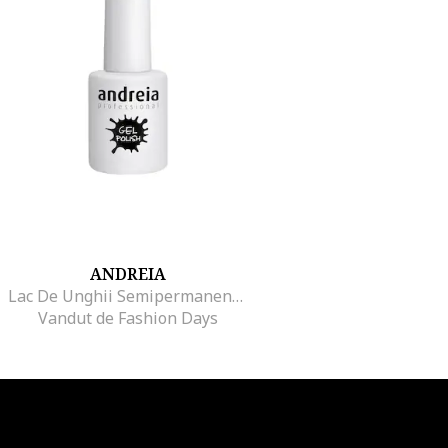
ANDREIA
Lac De Unghii Semipermanent Gel Polish, 10.5ml, 223
Vandut de Fashion Days