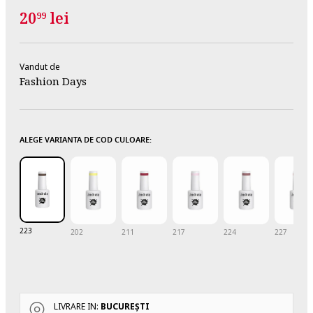
20
lei
99
Vandut de
Fashion Days
ALEGE VARIANTA DE COD CULOARE:
223
202
211
217
224
227
LIVRARE IN:
BUCUREŞTI