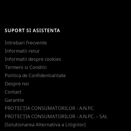
BRAVO!
Te-ai abonat cu succes la newsletter folosind adresa de e-mail
%email%
.
Ti-am pregatit noutati despre brandurile noastre, selectii exclusive si
SUPORT SI ASISTENTA
ultimele tendinte in moda!
Intrebari frecvente
Informatii retur
Informatii despre cookies
Termeni si Conditii
Politica de Confidentialitate
Despre noi
Contact
Garantie
PROTECŢIA CONSUMATORILOR - A.N.P.C.
PROTECŢIA CONSUMATORILOR - A.N.P.C. – SAL
(Solutionarea Alternativa a Litigiilor)