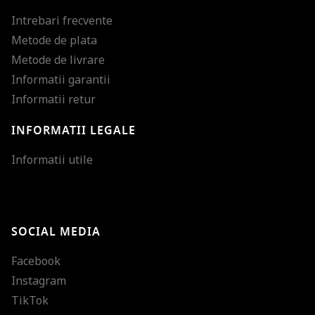
Intrebari frecvente
Metode de plata
Metode de livrare
Informatii garantii
Informatii retur
INFORMATII LEGALE
Mareste dimensiunea
Informatii utile
Micsoreaza dimensiu
Mareste spatierea tex
SOCIAL MEDIA
Micsoreaza spatierea
Facebook
Mareste inaltimea ra
Instagram
Micsoreaza inaltimea
TikTok