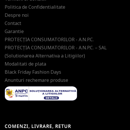
Politica de Confidentialitate
Despre noi
Contact
Garantie
PROTECŢIA CONSUMATORILOR - A.N.P.C.
PROTECŢIA CONSUMATORILOR - A.N.P.C. – SAL
(Solutionarea Alternativa a Litigiilor)
Modalitati de plata
Black Friday Fashion Days
Anunturi rechemare produse
COMENZI, LIVRARE, RETUR