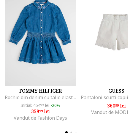
TOMMY HILFIGER
GUESS
Rochie din denim cu talie elastica, Albastru melange
Initial: 454
lei
-20%
360
lei
99
99
359
lei
99
Vandut de MODIV
Vandut de Fashion Days