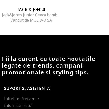
JACK & JONES
Jack&Jones Junior Geaca bomber Carter 12261333 Negru Regular Fit, Poliester
Vandut de MODIVO SA
Fii la curent cu toate noutatile
legate de trends, campanii
promotionale si styling tips.
SUPORT SI ASISTENTA
Intrebari frecvente
Informatii retur