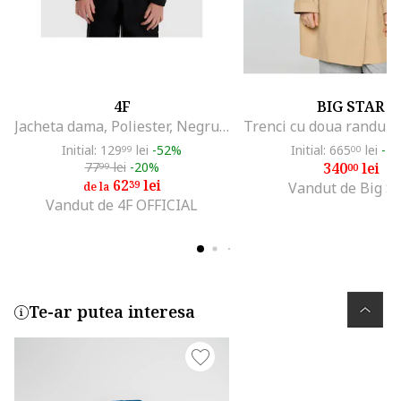
4F
BIG STAR
Jacheta dama, Poliester, Negru 4FJRAW25TFLEF434-20S
Initial: 129
lei
-52%
Initial: 665
lei
-4
99
00
77
lei
-20%
340
lei
99
00
62
lei
39
Vandut de Big St
de la
Vandut de 4F OFFICIAL
Te-ar putea interesa