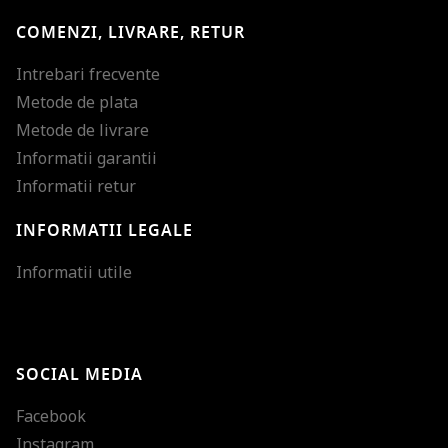
COMENZI, LIVRARE, RETUR
Intrebari frecvente
Metode de plata
Metode de livrare
Informatii garantii
Informatii retur
INFORMATII LEGALE
Mareste dimensiunea
Informatii utile
Micsoreaza dimensiu
Mareste spatierea tex
SOCIAL MEDIA
Micsoreaza spatierea
Facebook
Mareste inaltimea ra
Instagram