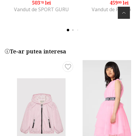
503
lei
459
lei
70
99
Vandut de SPORT GURU
Vandut de Fashion
Te-ar putea interesa