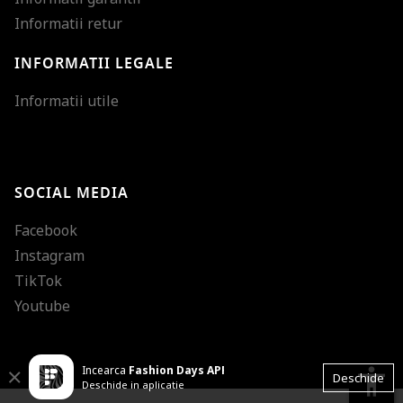
Informatii retur
INFORMATII LEGALE
Mareste dimensiunea
Informatii utile
Micsoreaza dimensiu
Mareste spatierea tex
SOCIAL MEDIA
Micsoreaza spatierea
Facebook
Mareste inaltimea ra
Instagram
Micsoreaza inaltimea
TikTok
Inverseaza culorile
Youtube
Nuante de gri
Incearca
Fashion Days APP
Cursor mare
accessibility
Close
Deschide
Deschide in aplicatie