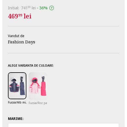
Initial:
741
lei
-
36%
99
469
lei
99
Vandut de
Fashion Days
ALEGE VARIANTA DE CULOARE:
Fucsia/Alb murdar/Gri antracit
Fucsia/Roz pastel
MARIME: