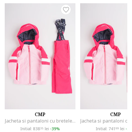
CMP
CMP
Jacheta si pantaloni cu bretele pentru schi, Fucsia/Roz pastel
Initial: 838
lei
-39%
Initial: 741
lei
-3
35
99