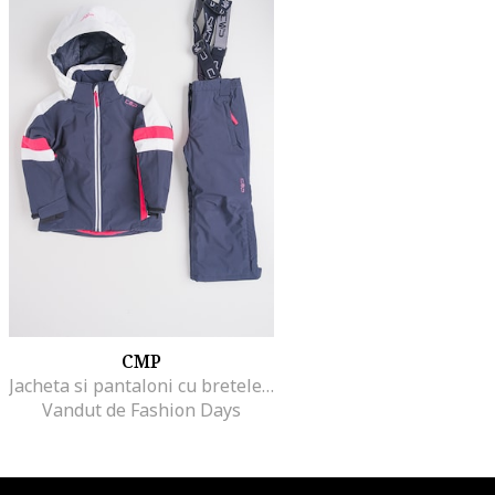
CMP
Jacheta si pantaloni cu bretele pentru schi, Fucsia/Alb murdar/Gri antracit
Vandut de Fashion Days