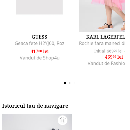
GUESS
KARL LAGERFELD 
Geaca fete H2YJ00, Roz
417
lei
Initial: 669
lei
-2
00
99
469
lei
99
Vandut de Shop4u
Vandut de Fashion
Istoricul tau de navigare