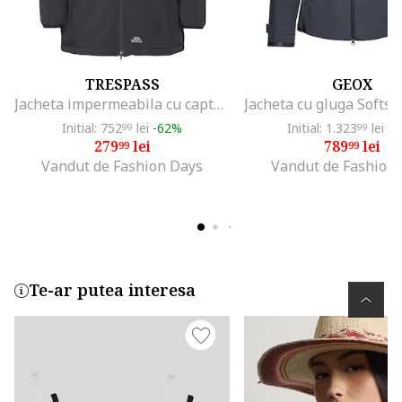
TRESPASS
GEOX
Jacheta impermeabila cu captuseala din material teddy Kristen, Negru
Initial: 752
lei
-62%
Initial: 1.323
lei
-4
99
99
279
lei
789
lei
99
99
Vandut de Fashion Days
Vandut de Fashion
Te-ar putea interesa