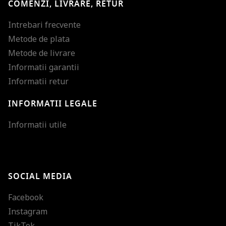
COMENZI, LIVRARE, RETUR
Intrebari frecvente
Metode de plata
Metode de livrare
Informatii garantii
Informatii retur
INFORMATII LEGALE
Mareste dimensiunea
Informatii utile
Micsoreaza dimensiu
Mareste spatierea tex
SOCIAL MEDIA
Micsoreaza spatierea
Facebook
Mareste inaltimea ra
Instagram
Micsoreaza inaltimea
TikTok