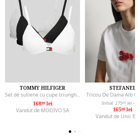
TOMMY HILFIGER
STEFANEL
Set de sutiene cu cupe triunghiulare si detaliu logo - 3 perechi, Alb/Negru/Gri melange
Tricou De Dama Alb 0
168
lei
Initial: 275
lei
-4
99
00
165
lei
00
Vandut de MODIVO SA
Vandut de Unic Br