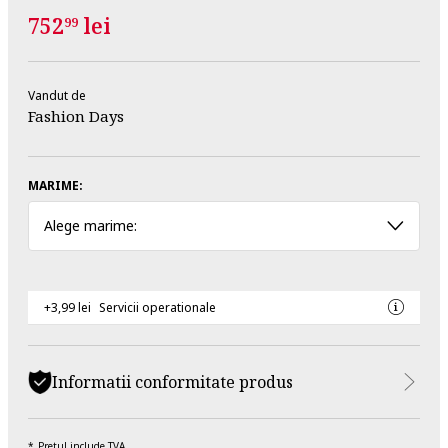
752
lei
99
Vandut de
Fashion Days
MARIME:
Alege marime:
+3,99 lei
Servicii operationale
Informatii conformitate produs
Pretul include TVA.