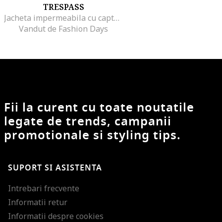
TRESPASS
Jacheta impermeabila cu captuseala din material teddy Kristen, Gri inchis
Vandut de Fashion Days
Fii la curent cu toate noutatile
legate de trends, campanii
promotionale si styling tips.
SUPORT SI ASISTENTA
Intrebari frecvente
Informatii retur
Informatii despre cookies