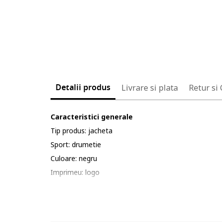
Detalii produs
Livrare si plata
Retur si
Caracteristici generale
Tip produs: jacheta
Sport: drumetie
Culoare: negru
Imprimeu: logo
Croiala: regular fit
Gluga: cu gluga
Material: poliester