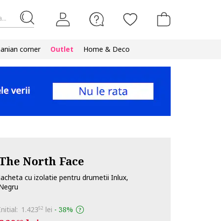
...
nian corner
Outlet
Home & Deco
The North Face
Jacheta cu izolatie pentru drumetii Inlux,
Negru
Initial:
1.423
lei
-
38%
52