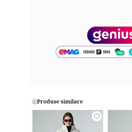
Sistem inchidere: fermoar
Tehnologie material: izolatie din material sintetic
Detalii: gluga detasabila
Detalii material
Exterior: 100% poliester
Cod produs:
NF0A8DZEJK31
Produse similare