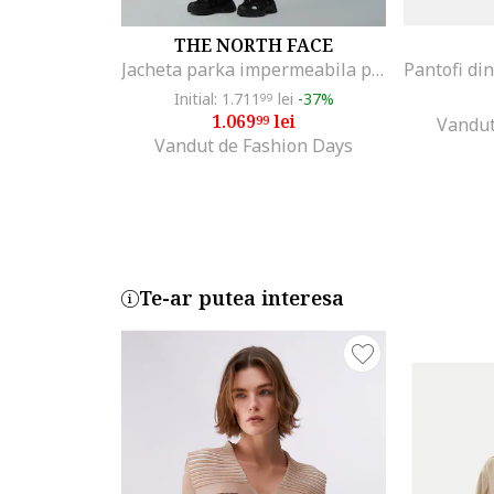
THE NORTH FACE
Jacheta parka impermeabila pentru drumetii Zaneck, Negru
Initial: 1.711
lei
-37%
99
1.069
lei
99
Vandut
Vandut de Fashion Days
Te-ar putea interesa