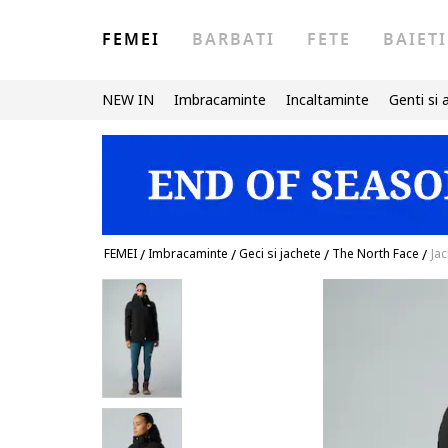
FEMEI
BARBATI
FETE
BAIETI
NEW IN
Imbracaminte
Incaltaminte
Genti si 
FEMEI
/
Imbracaminte
/
Geci si jachete
/
The North Face
/
Jac