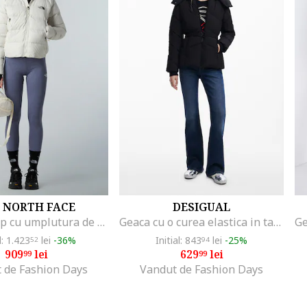
 NORTH FACE
DESIGUAL
Jacheta crop cu umplutura de puf Hyalite, Alb
Geaca cu o curea elastica in talie, Negru
l: 1.423
lei
-36%
Initial: 843
lei
-25%
52
94
909
lei
629
lei
99
99
 de Fashion Days
Vandut de Fashion Days