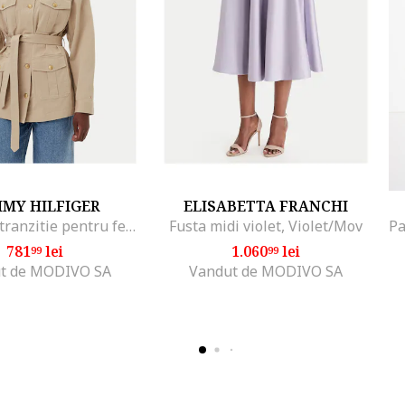
MY HILFIGER
ELISABETTA FRANCHI
Jacheta de tranzitie pentru femei bej,
Fusta midi violet, Violet/Mov
781
lei
1.060
lei
99
99
t de MODIVO SA
Vandut de MODIVO SA