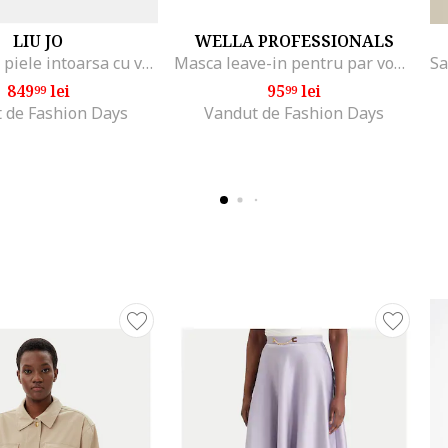
LIU JO
WELLA PROFESSIONALS
Pantofi din piele intoarsa cu varf ascutit si toc stiletto, Maro camel
Masca leave-in pentru par vopsit cu glicina & B5 Ultimate Color Miracle Leave-in Mask cu protectie impotriva ruperii, 30 ml
849
lei
95
lei
99
99
 de Fashion Days
Vandut de Fashion Days