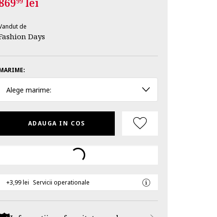
869
lei
99
Vandut de
Fashion Days
MARIME:
Alege marime:
ADAUGA IN COS
+3,99 lei
Servicii operationale