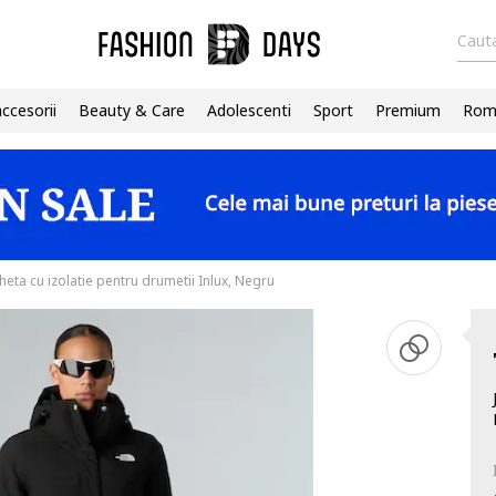
Cauta
accesorii
Beauty & Care
Adolescenti
Sport
Premium
Roma
heta cu izolatie pentru drumetii Inlux, Negru