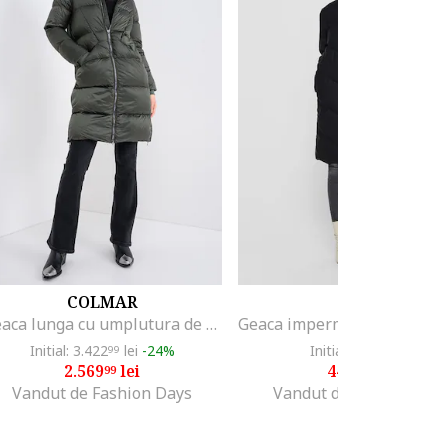
COLMAR
JDY
Geaca lunga cu umplutura de puf, Verde
Initial: 3.422
lei
-24%
Initial: 485
lei
99
99
2.569
lei
449
lei
99
99
Vandut de Fashion Days
Vandut de MODIVO SA