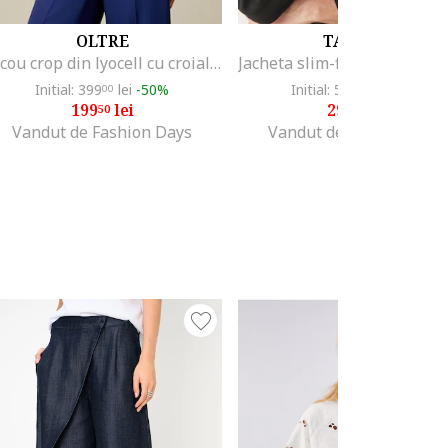
OLTRE
TATUUM
Sacou crop din lyocell cu croiala lejera, Albastru inchis
Initial: 399
lei
-50%
Initial: 549
lei
-45%
00
95
199
lei
298
lei
50
95
Vandut de Fashion Days
Vandut de Fashion Days