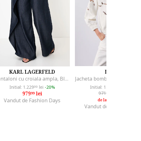
KARL LAGERFELD
LIU JO
Pantaloni cu croiala ampla, Bleumarin
Initial: 1.229
lei
-20%
Initial: 1.619
lei
-49%
99
00
979
lei
971
lei
-16%
99
40
810
lei
00
Vandut de Fashion Days
de la
Vandut de Fashion Days