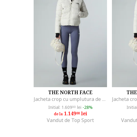
THE NORTH FACE
THE
Jacheta crop cu umplutura de puf Hyalite, Alb
Initial: 1.609
lei
-28%
Initia
00
1.149
lei
00
de la
Vandut de Top Sport
Vandut