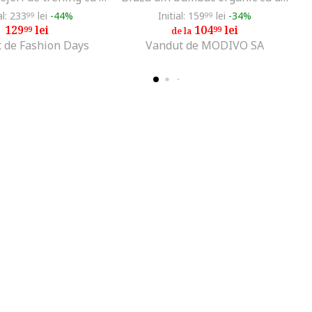
al: 233
lei
-44%
Initial: 159
lei
-34%
99
99
129
lei
104
lei
99
99
de la
 de Fashion Days
Vandut de MODIVO SA