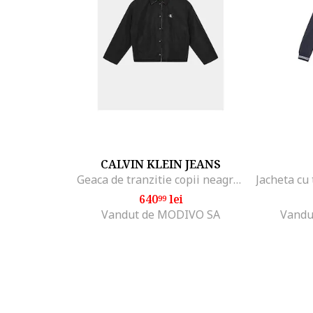
CALVIN KLEIN JEANS
Geaca de tranzitie copii neagra, unisex
640
lei
99
Vandut de MODIVO SA
Vandu