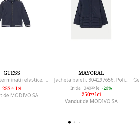
GUESS
MAYORAL
Jacheta cu terminatii elastice, fermoar si model logo
Jacheta baieti, 304297656, Poliester, Albastru
253
lei
Initial: 340
lei
-26%
99
20
250
lei
99
t de MODIVO SA
Vandut de MODIVO SA