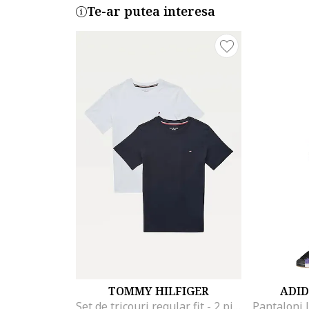
Te-ar putea interesa
TOMMY HILFIGER
ADID
Set de tricouri regular fit - 2 piese, Alb/Albastru inchis