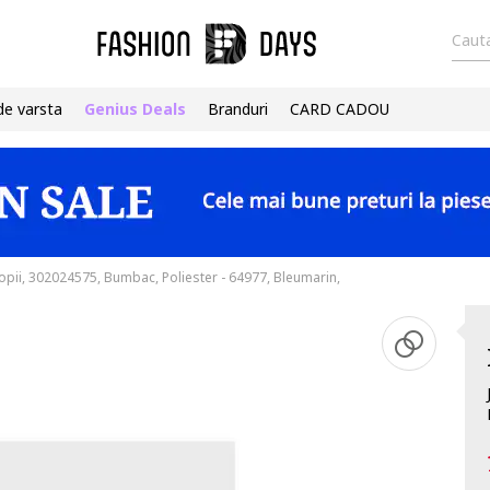
Cauta
de varsta
Genius Deals
Branduri
CARD CADOU
opii, 302024575, Bumbac, Poliester - 64977, Bleumarin,