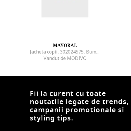
MAYORAL
Jacheta copii, 302024575, Bumbac, Poliester - 64977, Bleumarin,
Vandut de MODIVO
Fii la curent cu toate
noutatile legate de trends,
campanii promotionale si
styling tips.