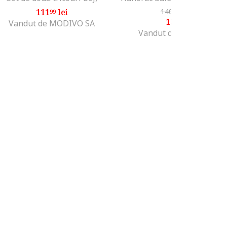
111
lei
140
lei
-7%
99
99
130
lei
99
Vandut de MODIVO SA
Vandut de MODIVO SA