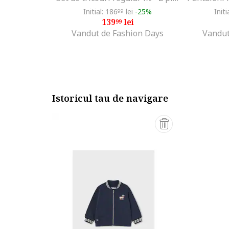
Initial: 186
lei
-25%
Initi
99
139
lei
99
Vandut de Fashion Days
Vandut
Istoricul tau de navigare