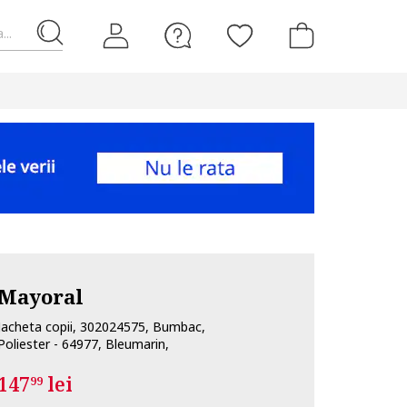
...
Mayoral
Jacheta copii, 302024575, Bumbac,
Poliester - 64977, Bleumarin,
147
lei
99