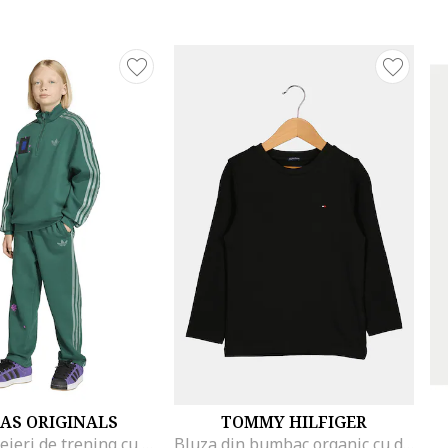
AS ORIGINALS
TOMMY HILFIGER
Pantaloni lejeri de trening cu cordon Minecraft, Verde
Bluza din bumbac organic cu detaliu logo, Negru