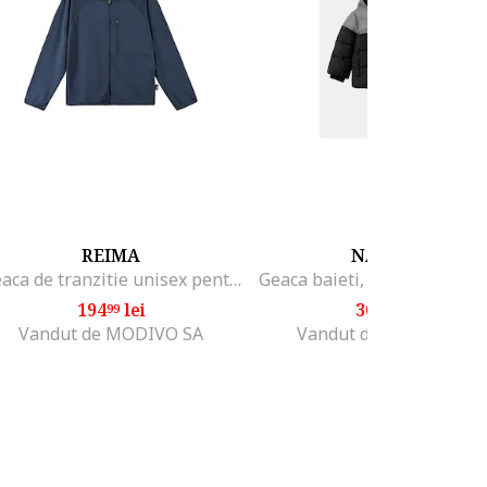
REIMA
NAME IT
Geaca de tranzitie unisex pentru copii, Poliester, 146 CM, Bleumarin,
194
lei
309
lei
99
99
Vandut de MODIVO SA
Vandut de MODIVO SA