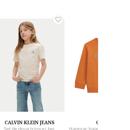
CALVIN KLEIN JEANS
GUESS
Set de doua tricouri bej,