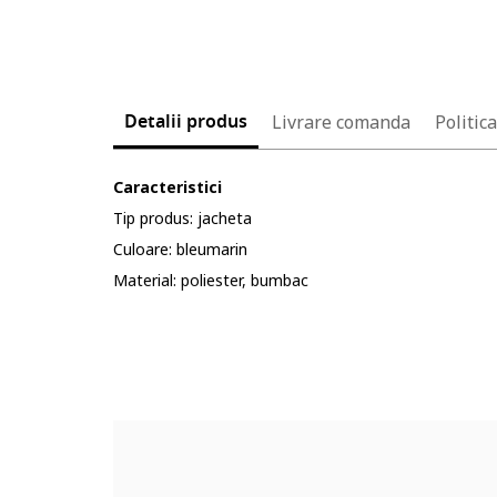
Detalii produs
Livrare comanda
Politic
Caracteristici
Tip produs: jacheta
Culoare: bleumarin
Material: poliester, bumbac
Cod produs:
4299051-5_199072
Part number key:
D8ZDR3YBM