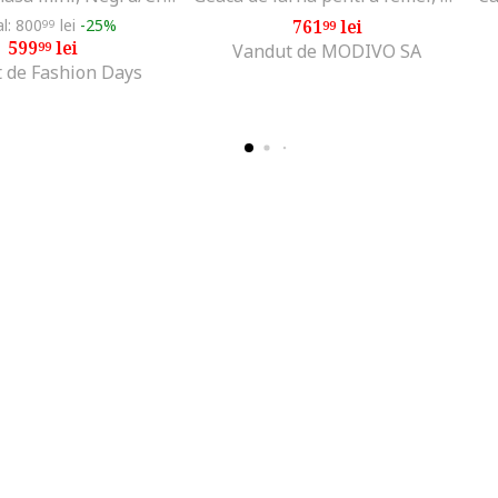
al: 800
lei
-25%
761
lei
99
99
599
lei
99
Vandut de MODIVO SA
 de Fashion Days