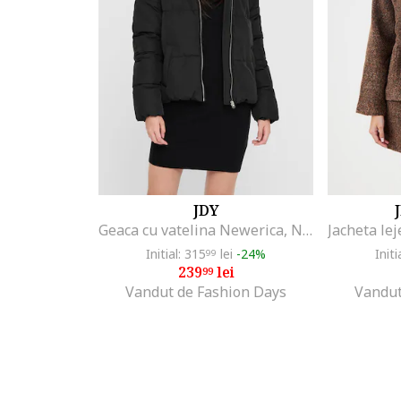
JDY
Geaca cu vatelina Newerica, Negru
Initial: 315
lei
-24%
Initi
99
239
lei
99
Vandut de Fashion Days
Vandut