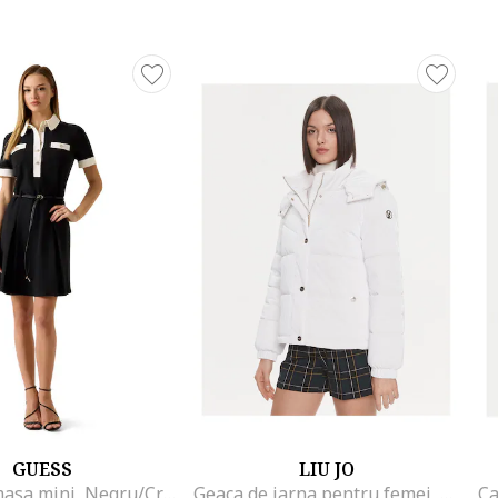
GUESS
LIU JO
Rochie-camasa mini, Negru/Crem
Geaca de iarna pentru femei, sport, Poliester, L INTL, Alb,