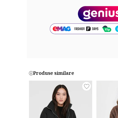
Lungime maneca: maneca lunga
Buzunare: 2 laterale, cu fermoar
Sistem inchidere: fermoar
Compozitie
Exterior: 100% piele
Cod produs:
P-F-ADALITE-TURCOAZ
Produse similare