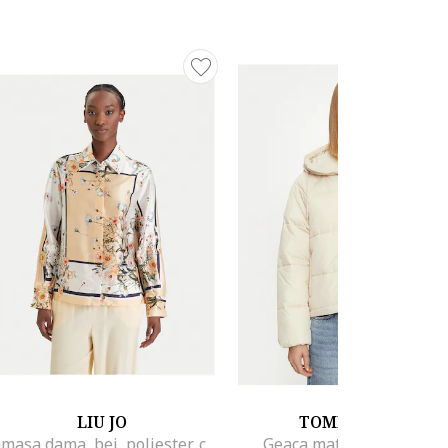
LIU JO
TOMMY JEANS
Camasa dama, bej, poliester, cu nasturi
Geaca matlasata cu glug