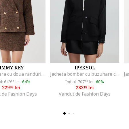
JIMMY KEY
IPEKYOL
Jacheta lejera cu doua randuri de nasturi, Maro melange
Jacheta bomber cu buzunare cu clapa, Negru
al: 649
lei
-64%
Initial: 707
lei
-60%
99
95
229
lei
283
lei
99
18
 de Fashion Days
Vandut de Fashion Days