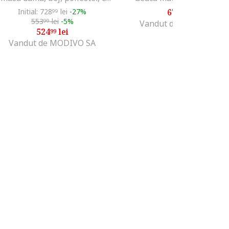
Initial: 728
lei
-27%
678
lei
99
99
553
lei
-5%
99
Vandut de MODIVO SA
524
lei
99
Vandut de MODIVO SA