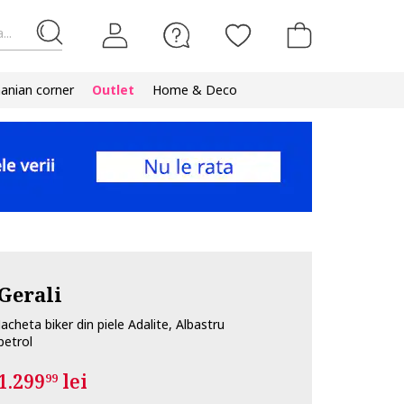
...
nian corner
Outlet
Home & Deco
Gerali
Jacheta biker din piele Adalite, Albastru
petrol
1.299
lei
99