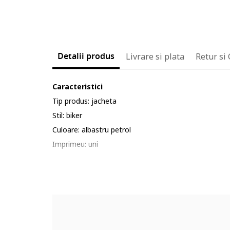
Detalii produs
Livrare si plata
Retur si
Caracteristici
Tip produs: jacheta
Stil: biker
Culoare: albastru petrol
Imprimeu: uni
Material: piele naturala
Lungime: scurta
Croiala: slim fit
Guler: scurt
Gluga: fara gluga