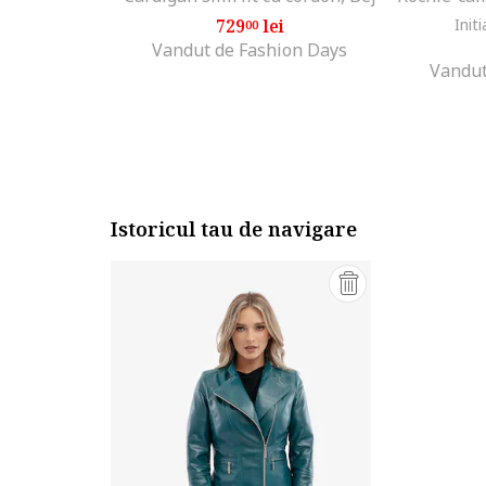
729
lei
Initi
00
Vandut de Fashion Days
Vandut
Istoricul tau de navigare