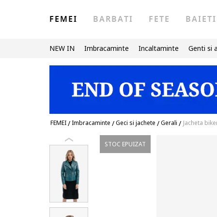
FEMEI
BARBATI
FETE
BAIETI
NEW IN
Imbracaminte
Incaltaminte
Genti si 
FEMEI
/
Imbracaminte
/
Geci si jachete
/
Gerali
/
Jacheta bike
STOC EPUIZAT