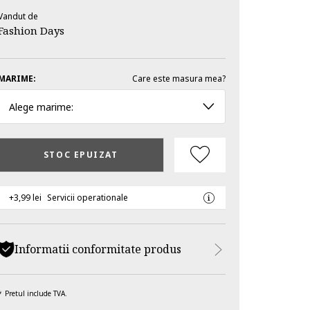
Vandut de
Fashion Days
MARIME:
Care este masura mea?
Alege marime:
STOC EPUIZAT
+3,99 lei
Servicii operationale
Informatii conformitate produs
Pretul include TVA.