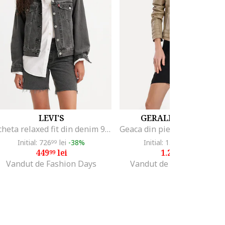
LEVI'S
GERALI TAILORING
Jacheta relaxed fit din denim 90's Trucker, Negru stins
Initial: 726
lei
-38%
Initial: 1.936
lei
-35%
99
00
449
lei
1.250
lei
99
41
Vandut de Fashion Days
Vandut de Gerali Tailori