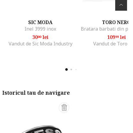
SIC MODA
TORO NERO
Inel 3999 inox
30
lei
109
lei
00
99
Vandut de Sic Moda Industry
Vandut de Toro N
Istoricul tau de navigare