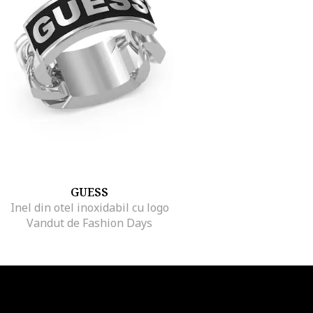
GUESS
Inel din otel inoxidabil cu logo
Vandut de Fashion Days