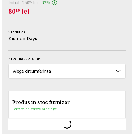
Initial:
250
lei
-
67%
00
80
lei
10
Vandut de
Fashion Days
CIRCUMFERINTA:
Alege circumferinta:
Produs in stoc furnizor
Termen de livrare prelungit