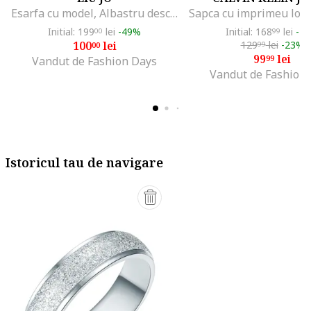
Esarfa cu model, Albastru deschis
Initial: 199
lei
-49%
Initial: 168
lei
-4
00
99
100
lei
129
lei
-23%
00
99
99
lei
99
Vandut de Fashion Days
Vandut de Fashion
Istoricul tau de navigare