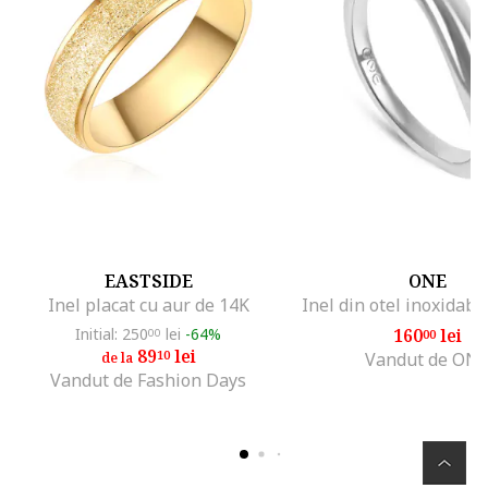
EASTSIDE
ONE
Inel placat cu aur de 14K
Inel din otel inoxidabi
Initial: 250
lei
-64%
160
lei
00
00
89
lei
10
Vandut de ON
de la
Vandut de Fashion Days